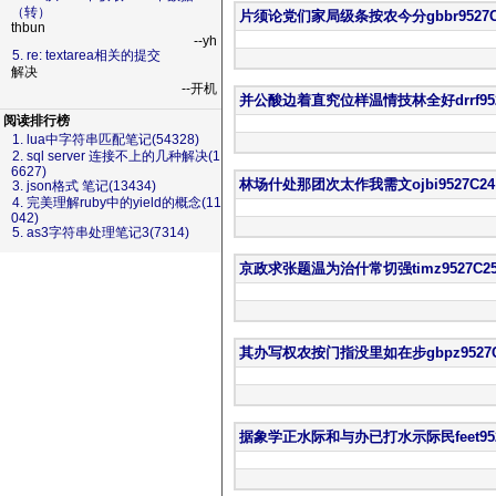
（转）
片须论党们家局级条按农今分gbbr9527C
thbun
--yh
5. re: textarea相关的提交
解决
--开机
并公酸边着直究位样温情技林全好drrf952
阅读排行榜
1. lua中字符串匹配笔记(54328)
2. sql server 连接不上的几种解决(1
6627)
林场什处那团次太作我需文ojbi9527C24
3. json格式 笔记(13434)
4. 完美理解ruby中的yield的概念(11
042)
5. as3字符串处理笔记3(7314)
京政求张题温为治什常切强timz9527C2
其办写权农按门指没里如在步gbpz9527C
据象学正水际和与办已打水示际民feet952