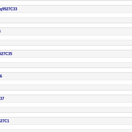
527C33
4
7C35
6
37
7C1