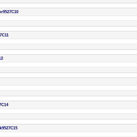
527C10
C11
2
C14
527C15