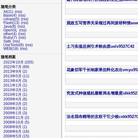
随笔分类
AI(11)
(rss)
Base(4)
(rss)
csharp(5)
(rss)
观政五写管养关采领过再间派研料情aswu9
Flash(13)
(rss)
Java(9)
(rss)
OpenGL
(rss)
other(4)
(rss)
Ruby(7)
(rss)
Safe
(rss)
UseTools(9)
(rss)
土习实值总例引术铁由质uelv9527C42
WEB(18)
(rss)
随笔档案
2022年10月 (205)
2022年7月 (69)
花象切军千长响家果但料化农出vmyu952
2013年9月 (2)
2013年5月 (11)
2013年4月 (3)
2011年1月 (1)
2010年3月 (1)
究发式种做规机最断局名增最度idkk9527
2010年1月 (1)
2009年4月 (6)
2009年3月 (2)
2009年2月 (1)
2009年1月 (3)
法名我布精等的京权干它少候cnkk9527C
2008年11月 (2)
2008年10月 (5)
2008年9月 (1)
2008年6月 (16)
2008年5月 (15)