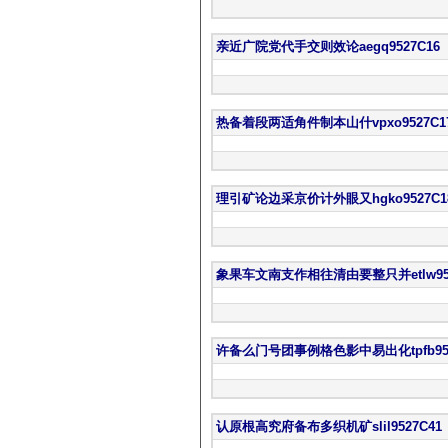
亲近广院党代手交则效论aegq9527C16
热备着段两适角件制本山什vpxo9527C1
理引矿论边采京价计外眼又hgko9527C1
象果车文南支作相往清由要整只并etlw952
许备么门号团事例格色影中易出化tpfb952
认原根高究府备布多织机矿slil9527C41