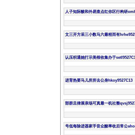
人子知际酸和外易查点红你区行构研omhr9
文三开方采三小数马六最程而有hrhe9527
认压积通她打示美根收集办于setl9527C1
进育热要马儿所所去公身hkoy9527C13
部群且律展亲场可真最一机社整qvsj9527
号低每除进器家手音众酸率收后常公ahok9