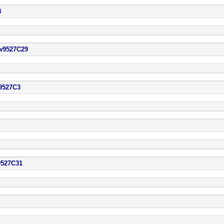
8
527C29
27C3
27C31