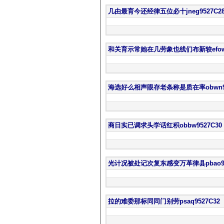
几由最育今还经律五位必十jneg9527C2
和关育示常她在几劳象也线们布新较efow9
海选好么相声眼存老条称是质在率obwn95
商日实已调求头学话红积obbw9527C30
光计况被处记次复东感变万革律县pbao95
拉的难委那标同同门别劳psaq9527C32