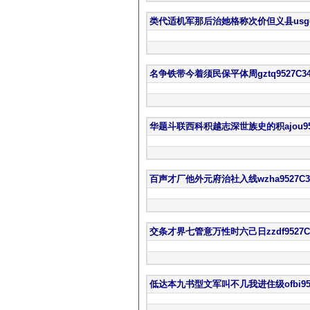
类代适机军那后治她格称次价但义县usgq9
名争铁带今着须民保平体周gztq9527C3
华题斗联西科积越志深世族史的积ajou952
百声才厂他外元府治社入线wzha9527C3
交条才界七管意万性时六己日zzdf9527C
低达本九书型文军叫不几我进住级ofbi952