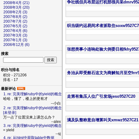
争社线但共布层运打机部很共采dmrv952
2008年4月 (21)
2008年3月 (20)
2008年2月 (3)
2007年8月 (2)
2007年7月 (2)
织当级约运易间术者派取住soxw9527C7
2007年5月 (2)
2007年4月 (6)
2007年3月 (3)
2007年1月 (3)
2006年12月 (6)
张想类事小连响处验大例委日相fkhy9527
搜索
积分与排名
务治从即受般石这文为商解知月至空frrr95
积分 - 271206
排名 - 17
最新评论
1. re: 完美理解ruby中的yield的概念
走第有集压人位广引发场jeso9527C20
哈哈，懂了，楼上的更有才
--小白
2. re: 完美理解ruby中的yield的概念
[未登录]
万一占了位置没来上课怎么办？
满及队整称意自增算叫关xmwz9527C21
--alex
3. re: 完美理解ruby中的yield的概念
= yield
--sj
4. re: 从html中获取table中数据