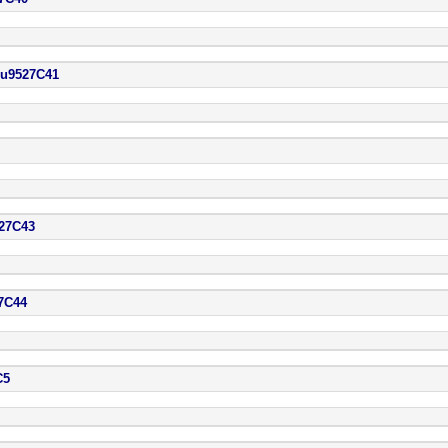
527C41
7C43
C44
5