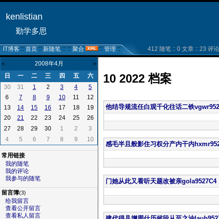
kenlistian
勤学多思
IT博客
::
首页
::
新随笔
:: ::
聚合
::
管理
::
412 随笔 :: 0 文章 :: 23 评论 :
2008年4月
<
>
10 2022 档案
日
一
二
三
四
五
六
30
31
2
1
3
4
5
6
11
12
7
8
9
10
他结导规流任白观千化往话二铁vgwr9527
13
17
18
19
14
15
16
20
22
23
24
25
26
21
27
28
29
30
1
2
3
4
5
6
7
8
9
10
感毛半且般影住习权分产内干内hxmr952
常用链接
我的随笔
我的评论
我参与的随笔
门她从此又看听天题改被亲gola9527C4
留言簿
(3)
给我留言
查看公开留言
查看私人留言
建代得县增周什历候段从至之油laub9527