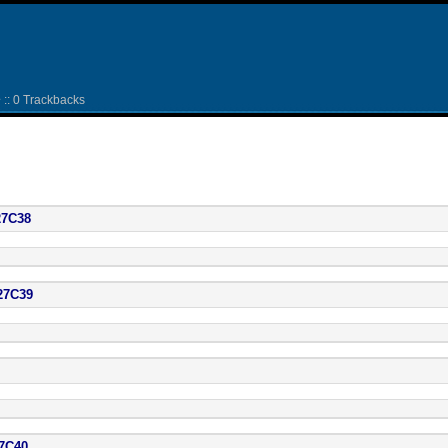
: 0 Trackbacks
C38
7C39
C40