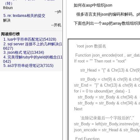
（转）
如何在asp中组织json
thbun
--yh
很多语言支持json的编码和解码。p
5. re: textarea相关的提交
解决
下面也列出一个asp把array数组组织
--开机
阅读排行榜
1. lua中字符串匹配笔记(54328)
2. sql server 连接不上的几种解决(1
'root json 数据名
6627)
3. json格式 笔记(13434)
Function json_encode(root , arr_dat
4. 完美理解ruby中的yield的概念(11
If root = "" Then root = "root"
042)
5. as3字符串处理笔记3(7315)
str_Head = "{" & Chr(13) & Chr(9) &
str_Body = chr(9) & chr(9) & chr(9
str_End = "}" & Chr(13) & chr(9) & chr(
for i = 0 to ubound(arr_data) - 1
str_Body = str_Body & chr(34) 
str_Body = str_Body & chr(34) & arr
Next
'去除记录最后一个字段后的","
str_Body = left(str_Body,instrrev(str_
json_encode = str_Head & str_Body 
End Function