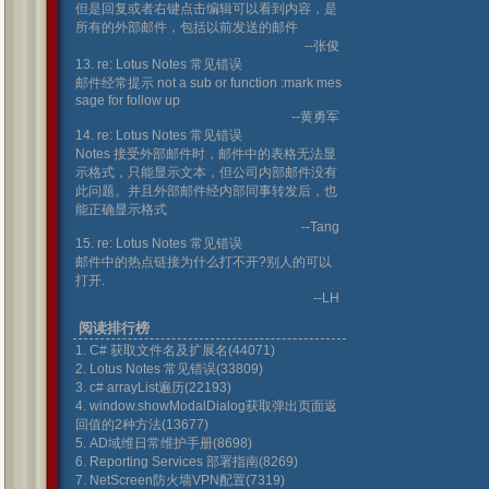
但是回复或者右键点击编辑可以看到内容，是
所有的外部邮件，包括以前发送的邮件
--张俊
13. re: Lotus Notes 常见错误
邮件经常提示 not a sub or function :mark mes
sage for follow up
--黄勇军
14. re: Lotus Notes 常见错误
Notes 接受外部邮件时，邮件中的表格无法显
示格式，只能显示文本，但公司内部邮件没有
此问题。并且外部邮件经内部同事转发后，也
能正确显示格式
--Tang
15. re: Lotus Notes 常见错误
邮件中的热点链接为什么打不开?别人的可以
打开.
--LH
阅读排行榜
1. C# 获取文件名及扩展名(44071)
2. Lotus Notes 常见错误(33809)
3. c# arrayList遍历(22193)
4. window.showModalDialog获取弹出页面返
回值的2种方法(13677)
5. AD域维日常维护手册(8698)
6. Reporting Services 部署指南(8269)
7. NetScreen防火墙VPN配置(7319)