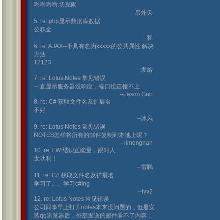
哟哟哟哟,切克闹
--吊炸天
5. re: php显示数据库数据
公积金
--和
6. re: AJAX--不具有名为xxxxx的公共属性 解决
方法
12123
--发给
7. re: Lotus Notes 常见错误
一直显示服务器没响应，端口也连接不上
--Jason Guo
8. re: C# 获取文件名及扩展名
不好
--冰风
9. re: Lotus Notes 常见错误
NOTES怎样将所有的邮件复制到本地上呢？
--limengnan
10. re: FW:结识正能量，跟对人
太功利！
--雷鹏
11. re: C# 获取文件名及扩展名
学习了。。学习c#ing
--lvv2
12. re: Lotus Notes 常见错误
公司同事早上打开notes本来没问题的，但是安
装qq浏览器后，外部发送的邮件看不了内容，