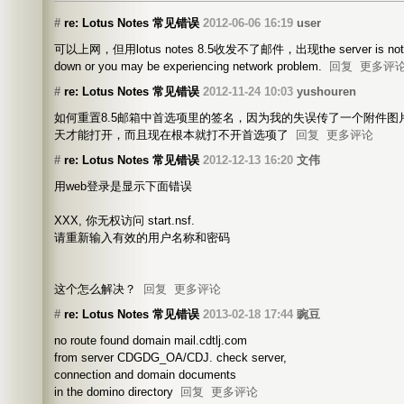
#
re: Lotus Notes 常见错误
2012-06-06 16:19
user
可以上网，但用lotus notes 8.5收发不了邮件，出现the server is not res
down or you may be experiencing network problem.
回复
更多评
#
re: Lotus Notes 常见错误
2012-11-24 10:03
yushouren
如何重置8.5邮箱中首选项里的签名，因为我的失误传了一个附件
天才能打开，而且现在根本就打不开首选项了
回复
更多评论
#
re: Lotus Notes 常见错误
2012-12-13 16:20
文伟
用web登录是显示下面错误
XXX, 你无权访问 start.nsf.
请重新输入有效的用户名称和密码
这个怎么解决？
回复
更多评论
#
re: Lotus Notes 常见错误
2013-02-18 17:44
豌豆
no route found domain mail.cdtlj.com
from server CDGDG_OA/CDJ. check server,
connection and domain documents
in the domino directory
回复
更多评论