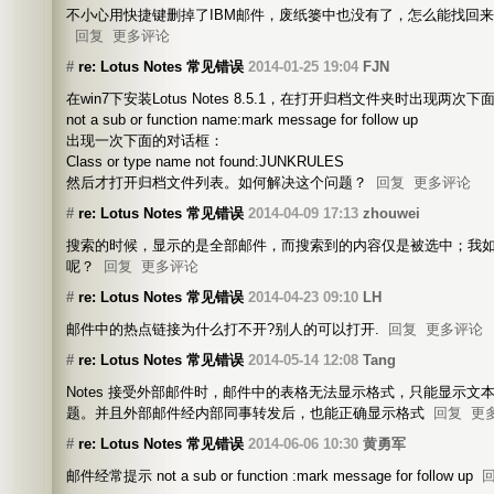
不小心用快捷键删掉了IBM邮件，废纸篓中也没有了，怎么能找回
回复
更多评论
#
re: Lotus Notes 常见错误
2014-01-25 19:04
FJN
在win7下安装Lotus Notes 8.5.1，在打开归档文件夹时出现两次
not a sub or function name:mark message for follow up
出现一次下面的对话框：
Class or type name not found:JUNKRULES
然后才打开归档文件列表。如何解决这个问题？
回复
更多评论
#
re: Lotus Notes 常见错误
2014-04-09 17:13
zhouwei
搜索的时候，显示的是全部邮件，而搜索到的内容仅是被选中；我
呢？
回复
更多评论
#
re: Lotus Notes 常见错误
2014-04-23 09:10
LH
邮件中的热点链接为什么打不开?别人的可以打开.
回复
更多评论
#
re: Lotus Notes 常见错误
2014-05-14 12:08
Tang
Notes 接受外部邮件时，邮件中的表格无法显示格式，只能显示文
题。并且外部邮件经内部同事转发后，也能正确显示格式
回复
更
#
re: Lotus Notes 常见错误
2014-06-06 10:30
黄勇军
邮件经常提示 not a sub or function :mark message for follow up