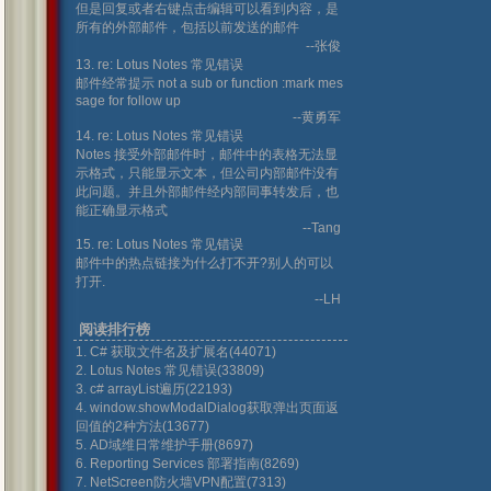
但是回复或者右键点击编辑可以看到内容，是
所有的外部邮件，包括以前发送的邮件
--张俊
13. re: Lotus Notes 常见错误
邮件经常提示 not a sub or function :mark mes
sage for follow up
--黄勇军
14. re: Lotus Notes 常见错误
Notes 接受外部邮件时，邮件中的表格无法显
示格式，只能显示文本，但公司内部邮件没有
此问题。并且外部邮件经内部同事转发后，也
能正确显示格式
--Tang
15. re: Lotus Notes 常见错误
邮件中的热点链接为什么打不开?别人的可以
打开.
--LH
阅读排行榜
1. C# 获取文件名及扩展名(44071)
2. Lotus Notes 常见错误(33809)
3. c# arrayList遍历(22193)
4. window.showModalDialog获取弹出页面返
回值的2种方法(13677)
5. AD域维日常维护手册(8697)
6. Reporting Services 部署指南(8269)
7. NetScreen防火墙VPN配置(7313)