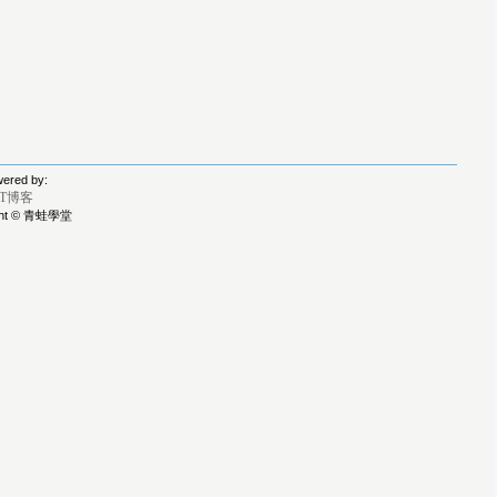
ered by:
IT博客
ght © 青蛙學堂