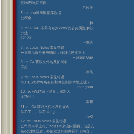
哟哟哟哟,切克闹
--吊炸天
5. re: php显示数据库数据
公积金
--和
6. re: AJAX--不具有名为xxxxx的公共属性 解决
方法
12123
--发给
7. re: Lotus Notes 常见错误
一直显示服务器没响应，端口也连接不上
--Jason Guo
8. re: C# 获取文件名及扩展名
不好
--冰风
9. re: Lotus Notes 常见错误
NOTES怎样将所有的邮件复制到本地上呢？
--limengnan
10. re: FW:结识正能量，跟对人
太功利！
--雷鹏
11. re: C# 获取文件名及扩展名
学习了。。学习c#ing
--lvv2
12. re: Lotus Notes 常见错误
公司同事早上打开notes本来没问题的，但是安
装qq浏览器后，外部发送的邮件看不了内容，