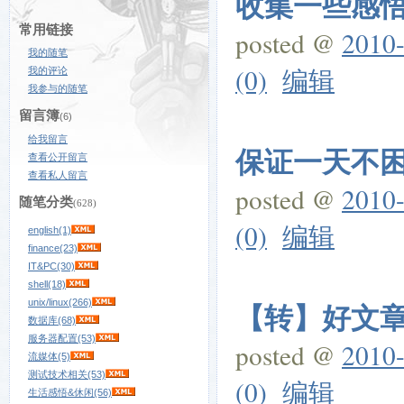
收集一些感
常用链接
posted @
2010-
我的随笔
(0)
编辑
我的评论
我参与的随笔
留言簿
(6)
给我留言
保证一天不困
查看公开留言
查看私人留言
posted @
2010-
随笔分类
(628)
(0)
编辑
english(1)
finance(23)
IT&PC(30)
shell(18)
unix/linux(266)
【转】好文章
数据库(68)
服务器配置(53)
posted @
2010-
流媒体(5)
测试技术相关(53)
(0)
编辑
生活感悟&休闲(56)