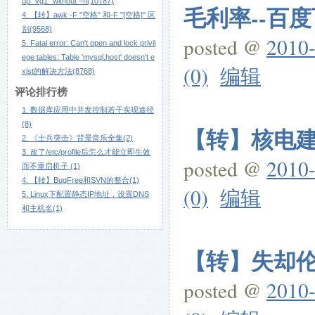
up "vg1" without –ff(10787)
毛利率--百
4. 【转】awk -F "空格" 和-F "[空格]" 区
别(9568)
posted @
2010-
5. Fatal error: Can't open and lock privil
ege tables: Table 'mysql.host' doesn't e
(0)
编辑
xist的解决方法(8768)
评论排行榜
1. 数据库应用中并发控制若干实现途径
(8)
【转】核电建
2. 《士兵突击》背景音乐全集(2)
3. 改了/etc/profile后怎么才能立即生效
posted @
2010-
而不重启机子 (1)
4. 【转】BugFree和SVN的整合(1)
(0)
编辑
5. Linux下配置静态IP地址，设置DNS
和主机名(1)
【转】失却
posted @
2010-