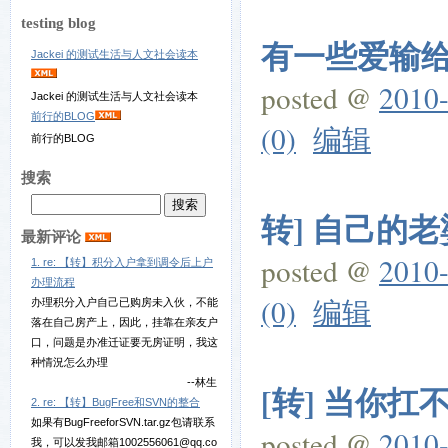
testing blog
有一些爱输
Jackei 的测试生活与人文社会读本
posted @
2010-
Jackei 的测试生活与人文社会读本
前行的BLOG
(0)
编辑
前行的BLOG
搜索
转] 自己的
最新评论
posted @
2010-
1. re: 【转】积分入户拿到调令后上户
办理流程
(0)
编辑
办理积分入户自己已购房未入伙，不能
落在自己房产上，因此，挂靠在亲友户
口，问题是办准迁证要无房证明，我这
种情況怎么办理
--林生
[转] 当你
2. re: 【转】BugFree和SVN的整合
如果有BugFreeforSVN.tar.gz包请联系
posted @
2010-
我，可以发我邮箱1002556061@qq.co