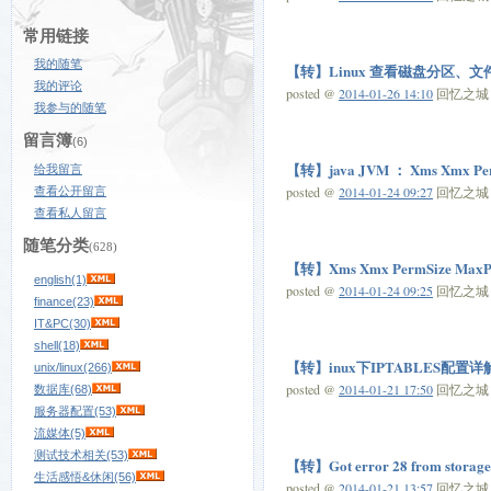
常用链接
我的随笔
【转】Linux 查看磁盘分区
我的评论
posted @
2014-01-26 14:10
回忆之城 阅
我参与的随笔
留言簿
(6)
【转】java JVM ： Xms Xmx Pe
给我留言
posted @
2014-01-24 09:27
回忆之城 阅
查看公开留言
查看私人留言
随笔分类
(628)
【转】Xms Xmx PermSize MaxP
english(1)
posted @
2014-01-24 09:25
回忆之城 阅
finance(23)
IT&PC(30)
shell(18)
【转】inux下IPTABLES配置详
unix/linux(266)
posted @
2014-01-21 17:50
回忆之城 阅
数据库(68)
服务器配置(53)
流媒体(5)
测试技术相关(53)
【转】Got error 28 from stor
生活感悟&休闲(56)
posted @
2014-01-21 13:57
回忆之城 阅