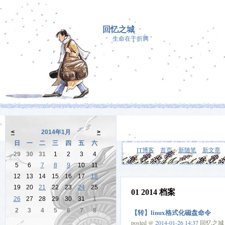
回忆之城
生命在于折腾
<
2014年1月
>
日
一
二
三
四
五
六
IT博客
首页
新随笔
新文章
29
30
31
1
2
3
4
5
6
7
8
9
10
11
12
13
14
15
16
17
18
19
20
21
22
23
24
25
01 2014 档案
26
27
28
29
30
31
1
2
3
4
5
6
7
8
【转】linux格式化磁盘命令
posted @
2014-01-26 14:37
回忆之城 阅