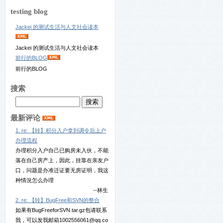
testing blog
Jackei 的测试生活与人文社会读本
Jackei 的测试生活与人文社会读本
前行的BLOG
前行的BLOG
搜索
最新评论
1. re: 【转】积分入户拿到调令后上户
办理流程
办理积分入户自己已购房未入伙，不能
落在自己房产上，因此，挂靠在亲友户
口，问题是办准迁证要无房证明，我这
种情況怎么办理
--林生
2. re: 【转】BugFree和SVN的整合
如果有BugFreeforSVN.tar.gz包请联系
我，可以发我邮箱1002556061@qq.co