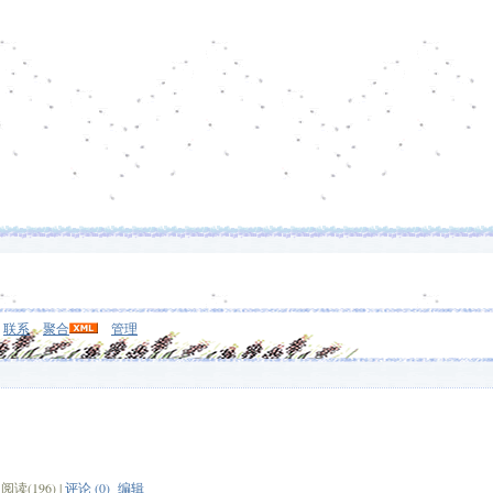
联系
聚合
管理
读(196) |
评论 (0)
编辑