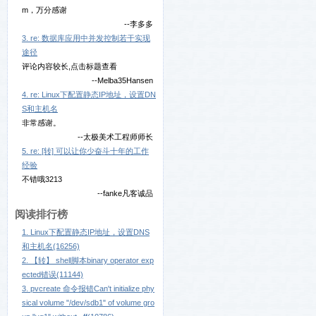
m，万分感谢
--李多多
3. re: 数据库应用中并发控制若干实现
途径
评论内容较长,点击标题查看
--Melba35Hansen
4. re: Linux下配置静态IP地址，设置DN
S和主机名
非常感谢。
--太极美术工程师师长
5. re: [转] 可以让你少奋斗十年的工作
经验
不错哦3213
--fanke凡客诚品
阅读排行榜
1. Linux下配置静态IP地址，设置DNS
和主机名(16256)
2. 【转】 shell脚本binary operator exp
ected错误(11144)
3. pvcreate 命令报错Can't initialize phy
sical volume "/dev/sdb1" of volume gro