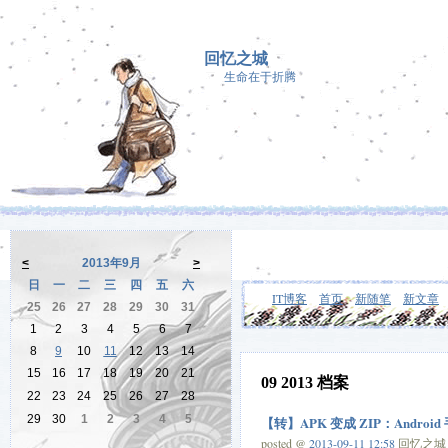
回忆之城
生命在于折腾
<
2013年9月
>
日
一
二
三
四
五
六
IT博客
首页
新随笔
新文章
25
26
27
28
29
30
31
1
2
3
4
5
6
7
8
9
10
11
12
13
14
15
16
17
18
19
20
21
09 2013 档案
22
23
24
25
26
27
28
29
30
1
2
3
4
5
【转】APK 变成 ZIP：And
posted @
2013-09-11 12:58
回忆之城 阅