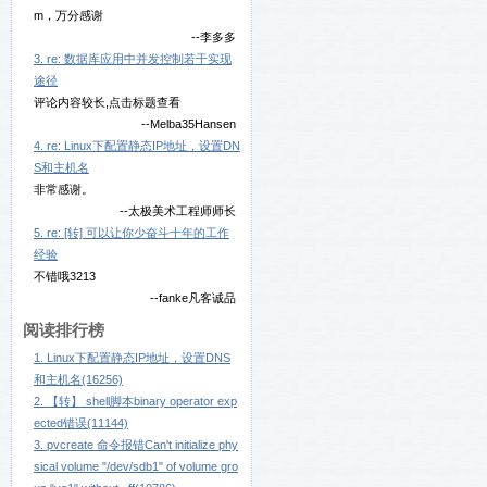
m，万分感谢
--李多多
3. re: 数据库应用中并发控制若干实现
途径
评论内容较长,点击标题查看
--Melba35Hansen
4. re: Linux下配置静态IP地址，设置DN
S和主机名
非常感谢。
--太极美术工程师师长
5. re: [转] 可以让你少奋斗十年的工作
经验
不错哦3213
--fanke凡客诚品
阅读排行榜
1. Linux下配置静态IP地址，设置DNS
和主机名(16256)
2. 【转】 shell脚本binary operator exp
ected错误(11144)
3. pvcreate 命令报错Can't initialize phy
sical volume "/dev/sdb1" of volume gro