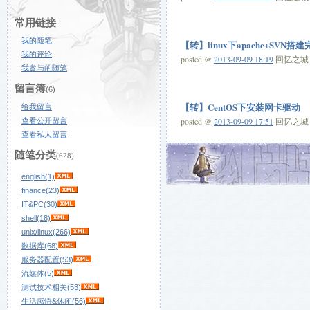
常用链接
我的随笔
【转】linux下apache+SVN搭
我的评论
posted @
2013-09-09 18:19
回忆之城 阅
我参与的随笔
留言簿
(6)
【转】CentOS下安装网卡驱动
给我留言
posted @
2013-09-09 17:51
回忆之城 阅
查看公开留言
查看私人留言
随笔分类
(628)
english(1)
finance(23)
IT&PC(30)
shell(18)
unix/linux(266)
数据库(68)
服务器配置(53)
流媒体(5)
测试技术相关(53)
生活感悟&休闲(56)