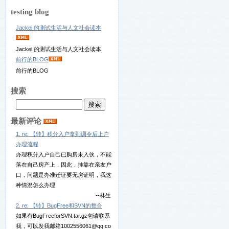
testing blog
Jackei 的测试生活与人文社会读本
Jackei 的测试生活与人文社会读本
前行的BLOG
前行的BLOG
搜索
最新评论
1. re: 【转】积分入户拿到调令后上户
办理流程
办理积分入户自己已购房未入伙，不能
落在自己房产上，因此，挂靠在亲友户
口，问题是办准迁证要无房证明，我这
种情況怎么办理
--林生
2. re: 【转】BugFree和SVN的整合
如果有BugFreeforSVN.tar.gz包请联系
我，可以发我邮箱1002556061@qq.co