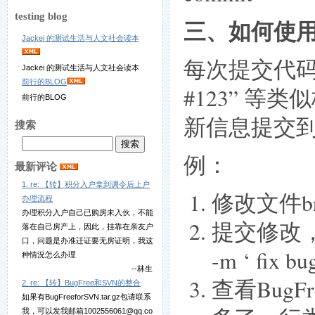
testing blog
三、如何使
Jackei 的测试生活与人文社会读本
每次提交代码时
Jackei 的测试生活与人文社会读本
前行的BLOG
#123” 
前行的BLOG
新信息提交到B
搜索
例：
最新评论
1. re: 【转】积分入户拿到调令后上户
修改文件bran
办理流程
办理积分入户自己已购房未入伙，不能
提交修改，假
落在自己房产上，因此，挂靠在亲友户
口，问题是办准迁证要无房证明，我这
-m ‘ fix bu
种情況怎么办理
--林生
查看BugF
2. re: 【转】BugFree和SVN的整合
如果有BugFreeforSVN.tar.gz包请联系
我，可以发我邮箱1002556061@qq.co