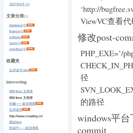
2007年8月 (1)
‘http://bugfree.s
文章分类
(5)
ViewVC查看
database(2)
finance(1)
修改post-com
software
stock(1)
unix/linux(1)
PHP_EXE=’/
收藏夹
CHECK_IN_PHP
左岸读书-blog
径
interesting
SVN_LOOK_EX
IBM linux 文档库
IBM linux 文档库
的路径
刘墉——新浪博客
左岸读书
windows平台
http://www.zreading.cn/
测试blog
commit
郎咸平——新浪博客