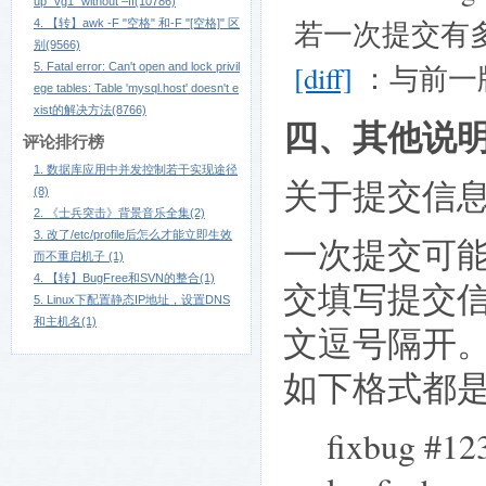
up "vg1" without –ff(10786)
若一次提交有
4. 【转】awk -F "空格" 和-F "[空格]" 区
别(9566)
[diff]
：与前一
5. Fatal error: Can't open and lock privil
ege tables: Table 'mysql.host' doesn't e
xist的解决方法(8766)
四、其他说
评论排行榜
1. 数据库应用中并发控制若干实现途径
关于提交信
(8)
2. 《士兵突击》背景音乐全集(2)
3. 改了/etc/profile后怎么才能立即生效
一次提交可能
而不重启机子 (1)
4. 【转】BugFree和SVN的整合(1)
交填写提交信
5. Linux下配置静态IP地址，设置DNS
和主机名(1)
文逗号隔开
如下格式都
fixbug #12