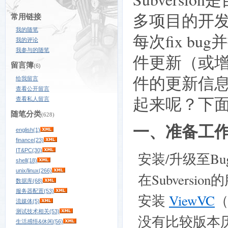
多项目的开
常用链接
我的随笔
每次fix b
我的评论
我参与的随笔
件更新（或
留言簿
(6)
件的更新信息同
给我留言
查看公开留言
起来呢？下
查看私人留言
随笔分类
(628)
一、准备工
english(1)
finance(23)
IT&PC(30)
安装/升级至BugFr
shell(18)
unix/linux(266)
在Subversio
数据库(68)
服务器配置(53)
安装
ViewVC
（
流媒体(5)
测试技术相关(53)
没有比较版本
生活感悟&休闲(56)