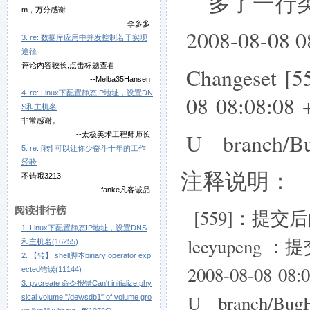
多了一行
m，万分感谢
--李多多
2008-08-08 0
3. re: 数据库应用中并发控制若干实现
途径
评论内容较长,点击标题查看
Changeset [5
--Melba35Hansen
4. re: Linux下配置静态IP地址，设置DN
08 08:08:08 
S和主机名
非常感谢。
U branch/B
--太极美术工程师师长
5. re: [转] 可以让你少奋斗十年的工作
经验
注释说明：
不错哦3213
--fanke凡客诚品
阅读排行榜
[559]：提交
1. Linux下配置静态IP地址，设置DNS
leeyupeng ：
和主机名(16255)
2. 【转】 shell脚本binary operator exp
2008-08-08 08
ected错误(11144)
3. pvcreate 命令报错Can't initialize phy
U branch/B
sical volume "/dev/sdb1" of volume gro