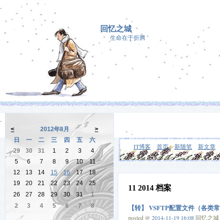
回忆之城
生命在于折腾
<
2012年8月
>
日
一
二
三
四
五
六
IT博客
首页
新随笔
新文章
29
30
31
1
2
3
4
5
6
7
8
9
10
11
12
13
14
15
16
17
18
19
20
21
22
23
24
25
11 2014 档案
26
27
28
29
30
31
1
2
3
4
5
6
7
8
【转】 VSFTP配置文件（各类
posted @
2014-11-19 16:08
回忆之城 阅