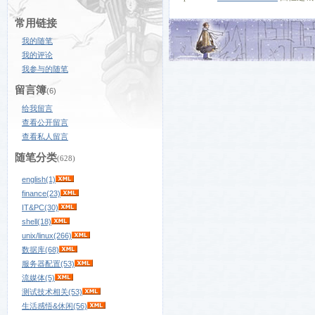
常用链接
我的随笔
我的评论
我参与的随笔
留言簿
(6)
给我留言
查看公开留言
查看私人留言
随笔分类
(628)
english(1)
finance(23)
IT&PC(30)
shell(18)
unix/linux(266)
数据库(68)
服务器配置(53)
流媒体(5)
测试技术相关(53)
生活感悟&休闲(56)