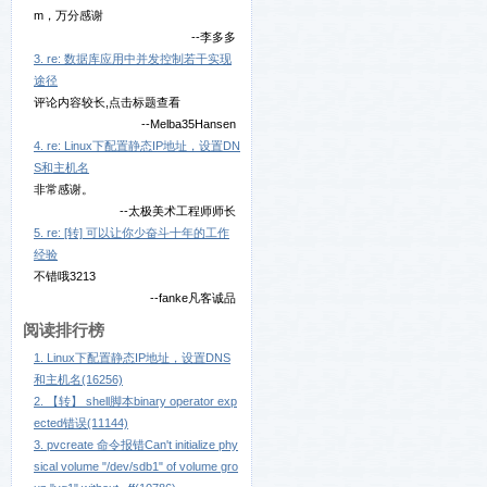
m，万分感谢
--李多多
3. re: 数据库应用中并发控制若干实现
途径
评论内容较长,点击标题查看
--Melba35Hansen
4. re: Linux下配置静态IP地址，设置DN
S和主机名
非常感谢。
--太极美术工程师师长
5. re: [转] 可以让你少奋斗十年的工作
经验
不错哦3213
--fanke凡客诚品
阅读排行榜
1. Linux下配置静态IP地址，设置DNS
和主机名(16256)
2. 【转】 shell脚本binary operator exp
ected错误(11144)
3. pvcreate 命令报错Can't initialize phy
sical volume "/dev/sdb1" of volume gro