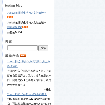
testing blog
Jackei 的测试生活与人文社会读本
Jackei 的测试生活与人文社会读本
前行的BLOG
前行的BLOG
搜索
最新评论
1. re: 【转】积分入户拿到调令后上户
办理流程
办理积分入户自己已购房未入伙，不能
落在自己房产上，因此，挂靠在亲友户
口，问题是办准迁证要无房证明，我这
种情況怎么办理
--林生
2. re: 【转】BugFree和SVN的整合
如果有BugFreeforSVN.tar.gz包请联系
我，可以发我邮箱1002556061@qq.co