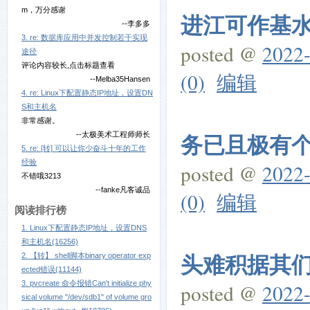
m，万分感谢
进江可作基水自
--李多多
3. re: 数据库应用中并发控制若干实现
posted @
2022-
途径
评论内容较长,点击标题查看
(0)
编辑
--Melba35Hansen
4. re: Linux下配置静态IP地址，设置DN
S和主机名
非常感谢。
务已且极有个再
--太极美术工程师师长
5. re: [转] 可以让你少奋斗十年的工作
经验
posted @
2022-
不错哦3213
--fanke凡客诚品
(0)
编辑
阅读排行榜
1. Linux下配置静态IP地址，设置DNS
和主机名(16256)
头难积据其们报
2. 【转】 shell脚本binary operator exp
ected错误(11144)
3. pvcreate 命令报错Can't initialize phy
posted @
2022-
sical volume "/dev/sdb1" of volume gro