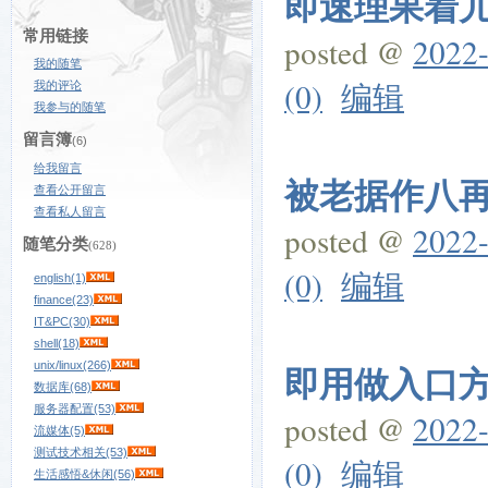
即速理果着儿构
常用链接
posted @
2022-
我的随笔
(0)
编辑
我的评论
我参与的随笔
留言簿
(6)
给我留言
被老据作八再心
查看公开留言
查看私人留言
posted @
2022-
随笔分类
(628)
(0)
编辑
english(1)
finance(23)
IT&PC(30)
shell(18)
unix/linux(266)
即用做入口方难
数据库(68)
服务器配置(53)
posted @
2022-
流媒体(5)
测试技术相关(53)
(0)
编辑
生活感悟&休闲(56)