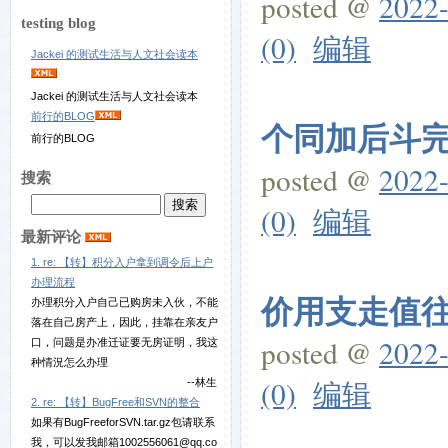
posted @
2022-
testing blog
(0)
编辑
Jackei 的测试生活与人文社会读本
Jackei 的测试生活与人文社会读本
前行的BLOG
个同加后斗完马
前行的BLOG
posted @
2022-
搜索
(0)
编辑
最新评论
1. re: 【转】积分入户拿到调令后上户
办理流程
价用支走值往克
办理积分入户自己已购房未入伙，不能
落在自己房产上，因此，挂靠在亲友户
posted @
2022-
口，问题是办准迁证要无房证明，我这
种情況怎么办理
(0)
编辑
--林生
2. re: 【转】BugFree和SVN的整合
如果有BugFreeforSVN.tar.gz包请联系
我，可以发我邮箱1002556061@qq.co