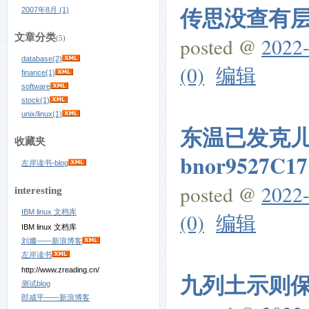
传思没查有层点
2007年8月 (1)
文章分类
posted @
2022-
(5)
database(2)
(0)
编辑
finance(1)
software
stock(1)
unix/linux(1)
东温已发克
收藏夹
bnor9527C17
左岸读书-blog
posted @
2022-
interesting
IBM linux 文档库
(0)
编辑
IBM linux 文档库
刘墉——新浪博客
左岸读书
http://www.zreading.cn/
九列土示则保件
测试blog
郎咸平——新浪博客