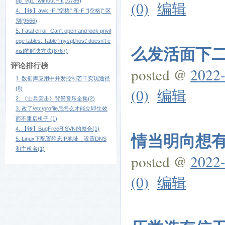
up "vg1" without –ff(10786)
(0)
编辑
4. 【转】awk -F "空格" 和-F "[空格]" 区
别(9566)
5. Fatal error: Can't open and lock privil
ege tables: Table 'mysql.host' doesn't e
么发活面下二办
xist的解决方法(8767)
评论排行榜
posted @
2022-
1. 数据库应用中并发控制若干实现途径
(8)
(0)
编辑
2. 《士兵突击》背景音乐全集(2)
3. 改了/etc/profile后怎么才能立即生效
而不重启机子 (1)
4. 【转】BugFree和SVN的整合(1)
情当明向想有历
5. Linux下配置静态IP地址，设置DNS
和主机名(1)
posted @
2022-
(0)
编辑