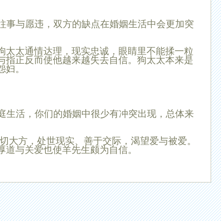
往事与愿违，双方的缺点在婚姻生活中会更加突
狗太太通情达理，现实忠诚，眼睛里不能揉一粒
与指正反而使他越来越失去自信。狗太太本来是
怨妇。
庭生活，你们的婚姻中很少有冲突出现，总体来
切大方，处世现实、善于交际，渴望爱与被爱。
厚道与关爱也使
羊
先生颇为自信。