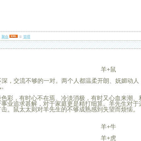
:
聚合
::
管理
羊+鼠
深，交流不够的一对。两个人都温柔开朗、妩媚动人
氛。
漫色彩，有时心不在焉、冷淡消极，有时又心血来潮、
于事业追求甚解，对于家庭更是精打细算。
羊
先生对于
打击。鼠太太则对
羊
先生的不够成熟感到失望而烦恼。
羊+牛
羊+虎