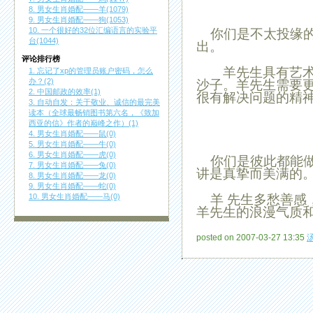
8. 男女生肖婚配——羊(1079)
9. 男女生肖婚配——狗(1053)
10. 一个很好的32位汇编语言的实验平
你们是不太投缘的
台(1044)
出。
评论排行榜
羊
先生具有艺
1. 忘记了xp的管理员账户密码，怎么
办？(2)
沙子。
羊
先生需要
2. 中国邮政的效率(1)
很有解决问题的精
3. 自动自发：关于敬业、诚信的最完美
读本（全球最畅销图书第六名，《致加
西亚的信》作者的巅峰之作）(1)
4. 男女生肖婚配——鼠(0)
5. 男女生肖婚配——牛(0)
6. 男女生肖婚配——虎(0)
你们是彼此都能做
7. 男女生肖婚配——兔(0)
讲是真挚而美满的
8. 男女生肖婚配——龙(0)
9. 男女生肖婚配——蛇(0)
羊
先生多愁善感
10. 男女生肖婚配——马(0)
羊
先生的浪漫气质
posted on 2007-03-27 13:35