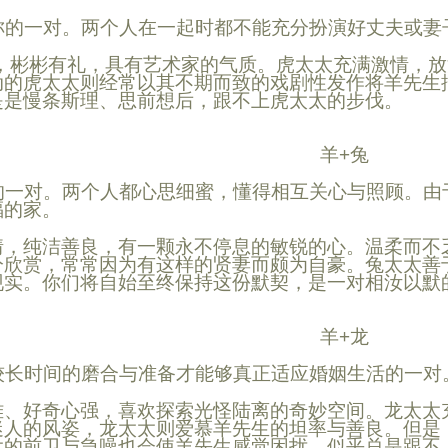
的一对。两个人在一起时都不能充分扮演好丈夫或妻
，彬彬有礼，具有艺术家的气质。虎太太充满激情，放
动的虎太太则经常以其不期而致的戏剧性发作将
羊
先生
是是慢条斯理、思前想后，跟不上虎太太的步伐。
羊+兔
一对。两个人都心思细蜜，懂得相互关心与照顾。由
福的家。
情，纯洁善良，有一颗永不停息的敏锐的心。温柔而不
分欣赏，常常因为有这样的贤妻而颇为自豪。兔太太善
现实。你们将自始至终保持这份默契，是一对相汝以默
羊+龙
长时间的磨合与准备才能够真正适应婚姻生活的一对
雅、好奇心强，喜欢探索光怪陆离的奇妙空间。
龙
太太
迷人的风姿，
龙
太太则爱
慕羊
先生的坦率与善良。但是
太的前卫与急噪也会使
羊
先生感觉困扰，似乎总是跟不