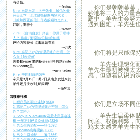
有价值。
你们是朝朝幕幕，
--firefox
6. re: 自动自发：关于敬业、诚信的最
妙地将二人的力量
完美读本（全球最畅销图书第六名，
庭中，
羊
先生会努
《致加西亚的信》作者的巅峰之作）
遇到困难，
羊
先生
好啊，期待中
--firefox
7. re: 《自动自发》序言：你属于哪种
人？ 作者:(美)阿尔伯特•哈伯德
评论内容较长,点击标题查看
--小沈
你们将是只能保持
8. re: 忘记了xp的管理员账户密码，怎
么办？[未登录]
需要把repair里的备份sam拷贝到syste
羊
先生理想化
m32\config里。
羊
先生最初被猴太
--gyn_tadao
感，但随着认识的
9. re: 中国邮政的效率
今天是3月15日,3月7日从南京发过来的
邮件还是没收到,郁闷啊!
--汤宛灵
阅读排行榜
1. 程序员的职业规划(7833)
你们是立场不同但
2. 忘记了xp的管理员账户密码，怎么
办？(2648)
羊
先生温柔体
3. Sony KLV-32S400A 索尼液晶屏电视
问底、权衡利弊，
机 一年不到已多次修理(2334)
鸡太太感觉
羊
先生
4. 男女生肖婚配——猪(1695)
5. winoldap病毒现象(1688)
6. 男女生肖婚配——猴(1366)
7. 男女生肖婚配——鸡(1147)