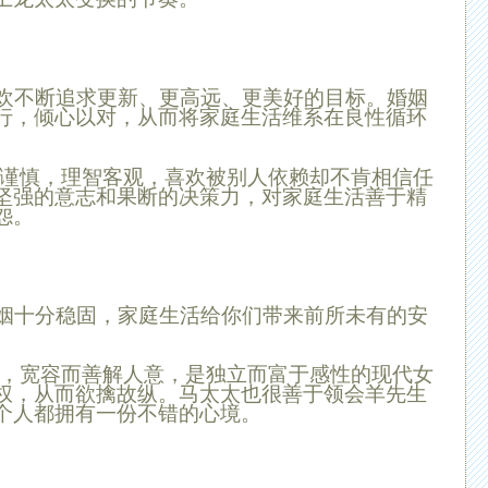
欢不断追求更新、更高远、更美好的目标。婚姻
行，倾心以对，从而将家庭生活维系在良性循环
谨慎，理智客观，喜欢被别人依赖却不肯相信任
坚强的意志和果断的决策力，对家庭生活善于精
怨。
姻十分稳固，家庭生活给你们带来前所未有的安
，宽容而善解人意，是独立而富于感性的现代女
权，从而欲擒故纵。
马
太太也很善于领会
羊
先生
个人都拥有一份不错的心境。