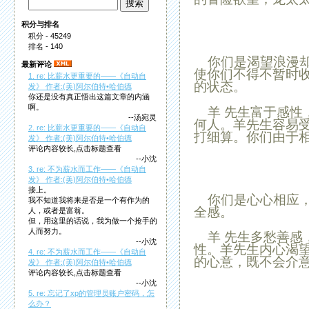
积分与排名
积分 - 45249
排名 - 140
你们是渴望浪漫却
最新评论
使你们不得不暂时
1. re: 比薪水更重要的——《自动自
的状态。
发》 作者:(美)阿尔伯特•哈伯德
你还是没有真正悟出这篇文章的内涵
啊。
羊
先生富于感性
--汤宛灵
何人。
羊
先生容易
2. re: 比薪水更重要的——《自动自
打细算。你们由于
发》 作者:(美)阿尔伯特•哈伯德
评论内容较长,点击标题查看
--小沈
3. re: 不为薪水而工作——《自动自
发》 作者:(美)阿尔伯特•哈伯德
接上。
你们是心心相应，
我不知道我将来是否是一个有作为的
全感。
人，或者是富翁。
但，用这里的话说，我为做一个抢手的
人而努力。
羊
先生多愁善感
--小沈
性。
羊
先生内心渴
4. re: 不为薪水而工作——《自动自
的心意，既不会介
发》 作者:(美)阿尔伯特•哈伯德
评论内容较长,点击标题查看
--小沈
5. re: 忘记了xp的管理员账户密码，怎
么办？