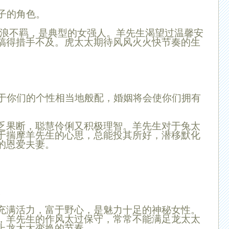
子的角色。
浪不羁，是典型的女强人。
羊
先生渴望过温馨安
搞得措手不及。虎太太期待风风火火快节奏的生
于你们的个性相当地般配，婚姻将会使你们拥有
乏果断，聪慧伶俐又积极理智。
羊
先生对
于兔
太
于揣摩
羊
先生的心思，总能投其所好，潜移默化
的恩爱夫妻。
。
充满活力，富于野心，是魅力十足的神秘女性。
，
羊
先生的作风太过保守，常常不能
满足龙
太太
上
龙
太太变换的节奏。