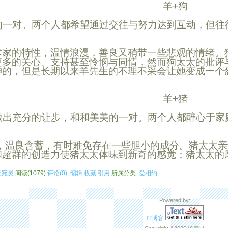
羊+狗
一对。两个人都希望通过交往与努力达到互动，但往
术家的特性，温情浪漫，善良又稍带一些悲观的情绪。
更多的关心、支持甚至怜悯与同情，然而狗太太的批评
神的，但是长期以来
羊
先生的不理不采会让她变成一个
羊+猪
出充分的让步，和和美美的一对。两个人都醉心于家
。
，温良含蓄，有时难免存在一些胆小的成分。猪太太亲
和超群的创造力使猪太太体味到新奇的感觉；猪太太的
汤宛灵
阅读(1079)
评论(0)
编辑
收藏
引用
所属分类:
爱相约
Powered by:
IT博客