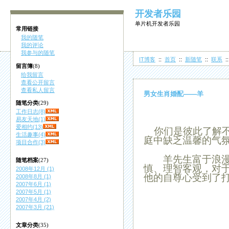
开发者乐园
单片机开发者乐园
常用链接
我的随笔
我的评论
我参与的随笔
IT博客
::
首页
::
新随笔
::
联系
:
留言簿
(8)
给我留言
查看公开留言
查看私人留言
男女生肖婚配——羊
随笔分类
(29)
工作日志(8)
易友天地(1)
爱相约(13)
你们是彼此了解不
生活趣事(4)
庭中缺乏温馨的气
项目合作(3)
羊
先生富于浪
随笔档案
(27)
慎、理智客观，对
2008年12月 (1)
他的自尊心受到了
2008年8月 (1)
2007年6月 (1)
2007年5月 (1)
2007年4月 (2)
2007年3月 (21)
文章分类
(35)