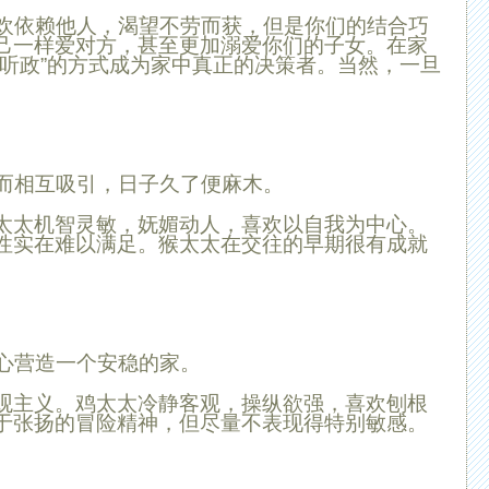
欢依赖他人，渴望不劳而获，但是你们的结合巧
己一样爱对方，甚至更加溺爱你们的子女。在家
帘听政”的方式成为家中真正的决策者。当然，一旦
而相互吸引，日子久了便麻木。
太太机智灵敏，妩媚动人，喜欢以自我为中心。
性实在难以满足。猴太太在交往的早期很有成就
心营造一个安稳的家。
观主义。鸡太太冷静客观，操纵欲强，喜欢刨根
于张扬的冒险精神，但尽量不表现得特别敏感。