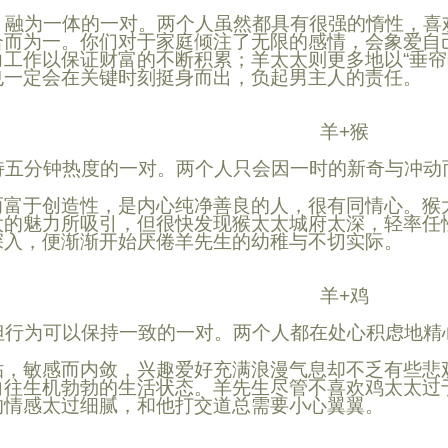
融为一体的一对。两个人虽然都具有很强的惰性，喜
合而为一。你们对于家庭倾注了无限的感情，会象爱自
力工作以保证财富的不断积累；
羊
太太则更多地以“垂
也一定会在关键时刻挺身而出，负起男主人的责任。
羊+猴
五分钟热度的一对。两个人只会因一时的新奇与冲动
而富于创造性，是内心纯净善良的人，很有同情心。猴
太的魅力所吸引，但很快发现猴太太城府太深，轻率任
深入，便渐渐开始厌倦
羊
先生的幼稚与不切实际。
羊+鸡
行为可以保持一致的一对。两个人都在处心积虑地精
贴，敏感而内敛，兴趣爱好充满浪漫气息却不乏有些悲
向往生机勃勃的生活状态。
羊
先生尽管不喜欢鸡太太过
的情感太过细腻，和他打交道总需要小心翼翼。