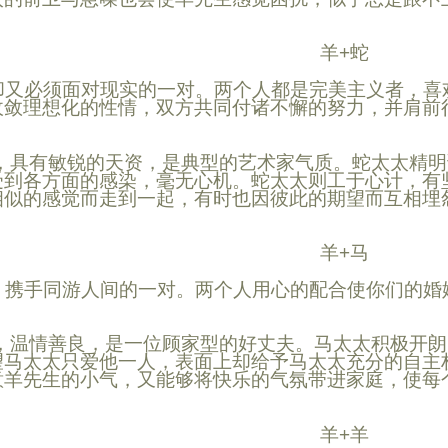
羊+蛇
又必须面对现实的一对。两个人都是完美主义者，喜
收敛理想化的性情，双方共同付诸不懈的努力，并肩前
，具有敏锐的天资，是典型的艺术家气质。蛇太太精明
受到各方面的感染，毫无心机。蛇太太则工于心计，有
相似的感觉而走到一起，有时也因彼此的期望而互相埋
羊+马
携手同游人间的一对。两个人用心的配合使你们的婚
，温情善良，是一位顾家型的好丈夫。
马
太太积极开朗
望
马
太太只爱他一人，表面上却给予
马
太太充分的自主
意
羊
先生的小气，又能够将快乐的气氛带进家庭，使每
羊+羊