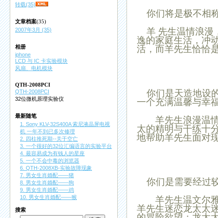
转载(35)
你们将是极不相称
文章档案
(35)
羊
先生温情浪漫
2007年3月 (35)
逸的家庭生活，冲
活，而
羊
先生恰恰
相册
iphone
LCD 与 IC 卡实验模块
风扇、电机模块
QTH-2008PCI
你们是天造地设的
QTH-2008PCI
32位微机原理实验仪
一个充满温馨与幸
最新随笔
羊
先生浪漫温
1. Sony KLV-32S400A 索尼液晶屏电视
太的精明与干练十
机 一年不到已多次修理
地帮助
羊
先生面对
2. 四柱推死期--关于空亡
3. 一个很好的32位汇编语言的实验平台
4. 最容易成为有钱人的星座
5. 一个不会中毒的浏览器
6. QTH-2008XB-实验故障现象
7. 男女生肖婚配——猪
你们是需要经过较
8. 男女生肖婚配——狗
9. 男女生肖婚配——鸡
10. 男女生肖婚配——猴
羊
先生温文尔
羊
先生迷恋
龙
太太
搜索
的冒险欲望；
龙
太