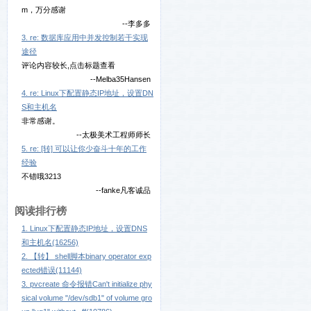
m，万分感谢
--李多多
3. re: 数据库应用中并发控制若干实现
途径
评论内容较长,点击标题查看
--Melba35Hansen
4. re: Linux下配置静态IP地址，设置DN
S和主机名
非常感谢。
--太极美术工程师师长
5. re: [转] 可以让你少奋斗十年的工作
经验
不错哦3213
--fanke凡客诚品
阅读排行榜
1. Linux下配置静态IP地址，设置DNS
和主机名(16256)
2. 【转】 shell脚本binary operator exp
ected错误(11144)
3. pvcreate 命令报错Can't initialize phy
sical volume "/dev/sdb1" of volume gro