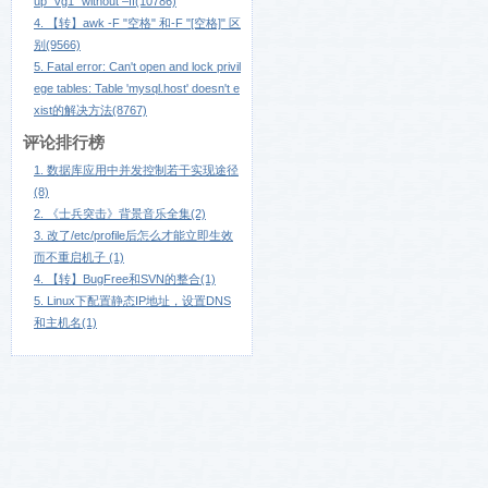
up "vg1" without –ff(10786)
4. 【转】awk -F "空格" 和-F "[空格]" 区
别(9566)
5. Fatal error: Can't open and lock privil
ege tables: Table 'mysql.host' doesn't e
xist的解决方法(8767)
评论排行榜
1. 数据库应用中并发控制若干实现途径
(8)
2. 《士兵突击》背景音乐全集(2)
3. 改了/etc/profile后怎么才能立即生效
而不重启机子 (1)
4. 【转】BugFree和SVN的整合(1)
5. Linux下配置静态IP地址，设置DNS
和主机名(1)