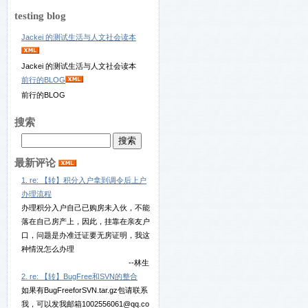
testing blog
Jackei 的测试生活与人文社会读本
Jackei 的测试生活与人文社会读本
前行的BLOG
前行的BLOG
搜索
最新评论
1. re: 【转】积分入户拿到调令后上户
办理流程
办理积分入户自己已购房未入伙，不能
落在自己房产上，因此，挂靠在亲友户
口，问题是办准迁证要无房证明，我这
种情況怎么办理
--林生
2. re: 【转】BugFree和SVN的整合
如果有BugFreeforSVN.tar.gz包请联系
我，可以发我邮箱1002556061@qq.co