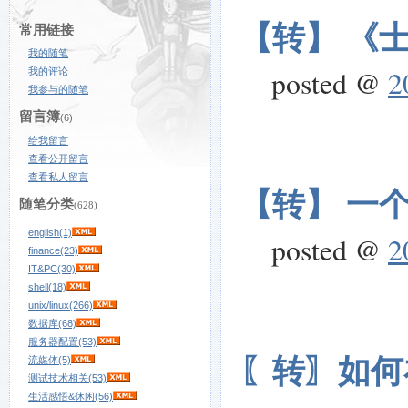
【转】 《
常用链接
我的随笔
posted @
2
我的评论
我参与的随笔
留言簿
(6)
给我留言
查看公开留言
查看私人留言
【转】 一
随笔分类
(628)
english(1)
posted @
2
finance(23)
IT&PC(30)
shell(18)
unix/linux(266)
数据库(68)
服务器配置(53)
〖转〗如何
流媒体(5)
测试技术相关(53)
生活感悟&休闲(56)