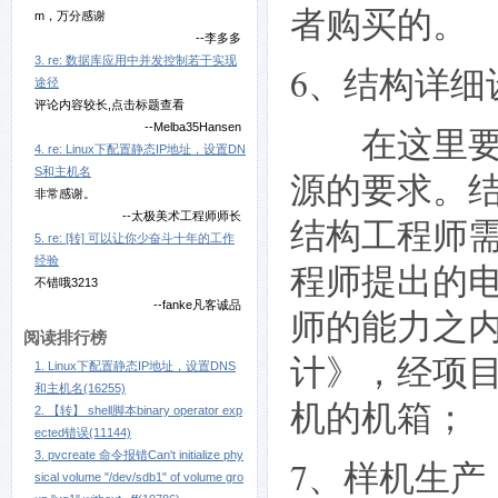
者购买的。
m，万分感谢
--李多多
3. re: 数据库应用中并发控制若干实现
6、结构详细
途径
评论内容较长,点击标题查看
--Melba35Hansen
在这里要对
4. re: Linux下配置静态IP地址，设置DN
S和主机名
源的要求。
非常感谢。
--太极美术工程师师长
结构工程师
5. re: [转] 可以让你少奋斗十年的工作
经验
程师提出的
不错哦3213
--fanke凡客诚品
师的能力之
阅读排行榜
计》，经项
1. Linux下配置静态IP地址，设置DNS
和主机名(16255)
机的机箱；
2. 【转】 shell脚本binary operator exp
ected错误(11144)
3. pvcreate 命令报错Can't initialize phy
7、样机生产
sical volume "/dev/sdb1" of volume gro