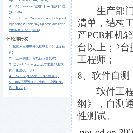
up "vg1" without –ff(10786)
生产部门根
4. 【转】awk -F "空格" 和-F "[空格]" 区
别(9566)
5. Fatal error: Can't open and lock privil
清单，结构
ege tables: Table 'mysql.host' doesn't e
xist的解决方法(8766)
产PCB和机
评论排行榜
台以上；2台
1. 数据库应用中并发控制若干实现途径
(8)
工程师；
2. 《士兵突击》背景音乐全集(2)
3. 改了/etc/profile后怎么才能立即生效
而不重启机子 (1)
8、软件自测
4. 【转】BugFree和SVN的整合(1)
5. Linux下配置静态IP地址，设置DNS
软件工程师
和主机名(1)
纲》，自测
性测试。
posted on 20