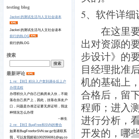
testing blog
5、软件详细
Jackei 的测试生活与人文社会读本
在这里要对
Jackei 的测试生活与人文社会读本
前行的BLOG
出对资源的
前行的BLOG
步设计》的
搜索
目经理批准
最新评论
机的基础上
1. re: 【转】积分入户拿到调令后上户
办理流程
合格后，留
办理积分入户自己已购房未入伙，不能
落在自己房产上，因此，挂靠在亲友户
程师；进入
口，问题是办准迁证要无房证明，我这
种情況怎么办理
进行分析，
--林生
2. re: 【转】BugFree和SVN的整合
开发的，哪
如果有BugFreeforSVN.tar.gz包请联系
我，可以发我邮箱1002556061@qq.co