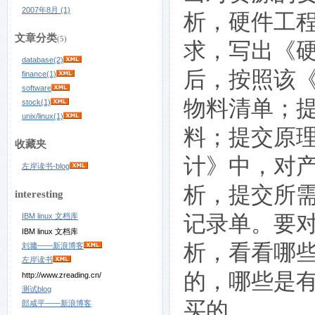
2007年8月 (1)
析，硬件工
文章分类
(5)
求，写出《
database(2)
后，按照该《
finance(1)
software
物料清单；提
stock(1)
unix/linux(1)
料；提交原
收藏夹
计》中，对
左岸读书-blog
析，提交所
interesting
记录单。要
IBM linux 文档库
IBM linux 文档库
析，看看哪
刘墉——新浪博客
左岸读书
的，哪些是
http://www.zreading.cn/
测试blog
买的。
郎咸平——新浪博客