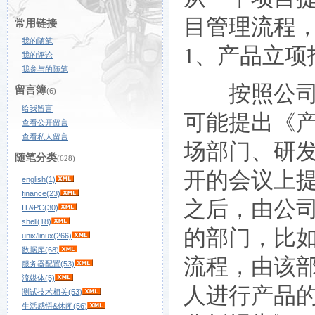
目管理流程
常用链接
我的随笔
1、产品立项
我的评论
我参与的随笔
按照公司的
留言簿
(6)
给我留言
可能提出《
查看公开留言
查看私人留言
场部门、研
随笔分类
(628)
开的会议上
english(1)
finance(23)
之后，由公
IT&PC(30)
shell(18)
的部门，比
unix/linux(266)
数据库(68)
流程，由该
服务器配置(53)
流媒体(5)
人进行产品
测试技术相关(53)
生活感悟&休闲(56)