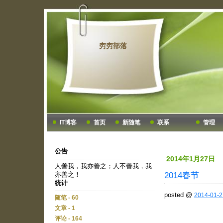
穷穷部落
IT博客
首页
新随笔
联系
管理
公告
2014年1月27日
人善我，我亦善之；人不善我，我
2014春节
亦善之！
统计
posted @
2014-01-2
随笔 - 60
文章 - 1
评论 - 164