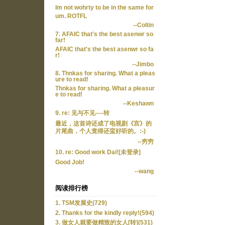
Im not wohrty to be in the same for
um. ROTFL
--Coltin
7. AFAIC that's the best asenwr so
far!
AFAIC that's the best asenwr so fa
r!
--Jimbo
8. Thnkas for sharing. What a pleas
ure to read!
Thnkas for sharing. What a pleasur
e to read!
--Keshawn
9. re: 见与不见----转
最近，这首诗还成了电视剧《宫》的
片尾曲，个人觉得还蛮好听的。:-)
--穷穷
10. re: Good work Dai![未登录]
Good Job!
--wang
阅读排行榜
1. TSM发展史(729)
2. Thanks for the kindly reply!(594)
3. 做女人就要做精致的女人[转](531)