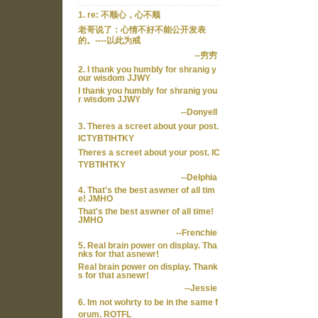
1. re: 不顺心，心不顺
老哥说了：心情不好不能公开发表
的。----以此为戒
--穷穷
2. I thank you humbly for shranig y
our wisdom JJWY
I thank you humbly for shranig you
r wisdom JJWY
--Donyell
3. Theres a screet about your post.
ICTYBTIHTKY
Theres a screet about your post. IC
TYBTIHTKY
--Delphia
4. That's the best aswner of all tim
e! JMHO
That's the best aswner of all time!
JMHO
--Frenchie
5. Real brain power on display. Tha
nks for that asnewr!
Real brain power on display. Thank
s for that asnewr!
--Jessie
6. Im not wohrty to be in the same f
orum. ROTFL