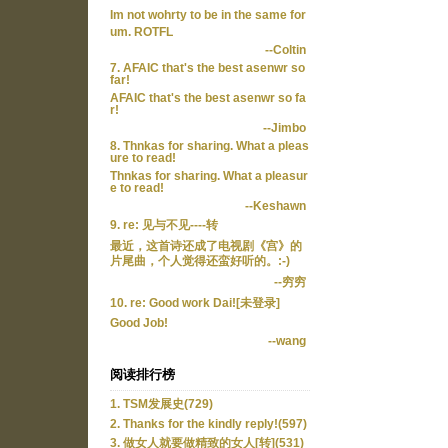
Im not wohrty to be in the same for
um. ROTFL
--Coltin
7. AFAIC that's the best asenwr so
far!
AFAIC that's the best asenwr so fa
r!
--Jimbo
8. Thnkas for sharing. What a pleas
ure to read!
Thnkas for sharing. What a pleasur
e to read!
--Keshawn
9. re: 见与不见----转
最近，这首诗还成了电视剧《宫》的
片尾曲，个人觉得还蛮好听的。:-)
--穷穷
10. re: Good work Dai![未登录]
Good Job!
--wang
阅读排行榜
1. TSM发展史(729)
2. Thanks for the kindly reply!(597)
3. 做女人就要做精致的女人[转](531)