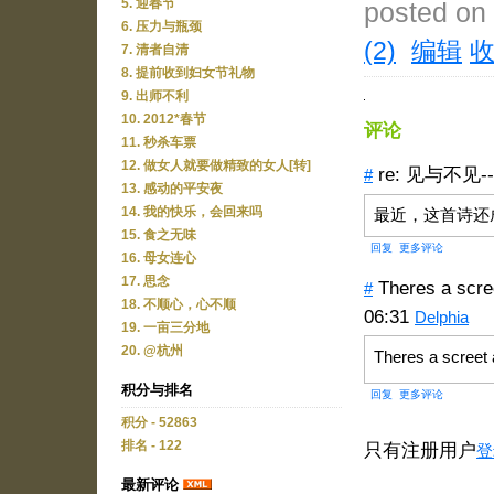
5. 迎春节
posted on
6. 压力与瓶颈
(2)
编辑
7. 清者自清
8. 提前收到妇女节礼物
9. 出师不利
10. 2012*春节
评论
11. 秒杀车票
12. 做女人就要做精致的女人[转]
re: 见与不见---
#
13. 感动的平安夜
14. 我的快乐，会回来吗
最近，这首诗还
15. 食之无味
回复
更多评论
16. 母女连心
17. 思念
Theres a scr
#
18. 不顺心，心不顺
06:31
Delphia
19. 一亩三分地
20. @杭州
Theres a scree
积分与排名
回复
更多评论
积分 - 52863
排名 - 122
只有注册用户
登
最新评论