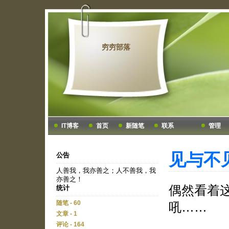
穷穷部落
IT博客
首页
新随笔
联系
管理
见与不见
公告
人善我，我亦善之；人不善我，我
亦善之！
偶然看着
统计
随笔 - 60
吼……
文章 - 1
评论 - 164