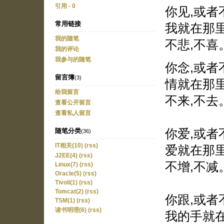
引用 - 0
你见,或者
常用链接
我就在那
我的随笔
不悲,不喜
我的评论
我参与的随笔
你念,或者
留言簿
(3)
情就在那
给我留言
不来,不去
查看公开留言
查看私人留言
你爱,或者
随笔分类
(36)
IT相关(10)
(rss)
爱就在那
J2EE(4)
(rss)
不增,不减
Linux(7)
(rss)
Oracle(5)
(rss)
Tivoli(1)
(rss)
Tomcat(2)
(rss)
你跟,或者
TSM(1)
(rss)
读书明理(6)
(rss)
我的手就