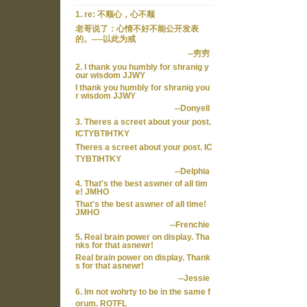
1. re: 不顺心，心不顺
老哥说了：心情不好不能公开发表
的。----以此为戒
--穷穷
2. I thank you humbly for shranig y
our wisdom JJWY
I thank you humbly for shranig you
r wisdom JJWY
--Donyell
3. Theres a screet about your post.
ICTYBTIHTKY
Theres a screet about your post. IC
TYBTIHTKY
--Delphia
4. That's the best aswner of all tim
e! JMHO
That's the best aswner of all time!
JMHO
--Frenchie
5. Real brain power on display. Tha
nks for that asnewr!
Real brain power on display. Thank
s for that asnewr!
--Jessie
6. Im not wohrty to be in the same f
orum. ROTFL