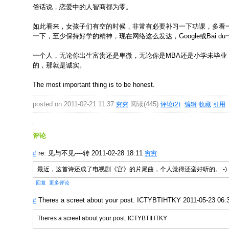
俗话说，恋爱中的人智商都为零。
如此看来，女孩子们有空的时候，非常有必要补习一下功课，多看
一下，至少保持好学的精神，现在网络这么发达，Google或Bai d
一个人，无论你出生富贵还是卑微，无论你是MBA还是小学未毕业
的，那就是诚实。
The most important thing is to be honest.
posted on 2011-02-21 11:37
阅读(445)
穷穷
评论(2)
编辑
收藏
引用
评论
re: 见与不见----转 2011-02-28 18:11
#
穷穷
最近，这首诗还成了电视剧《宫》的片尾曲，个人觉得还蛮好听的。:-)
回复
更多评论
Theres a screet about your post. ICTYBTIHTKY
2011-05-23 06:
#
Theres a screet about your post. ICTYBTIHTKY