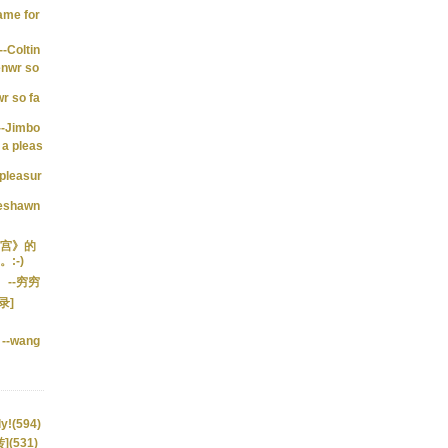
same for
--Coltin
enwr so
r so fa
--Jimbo
 a pleas
 pleasur
eshawn
宫》的
:-)
--穷穷
登录]
--wang
ly!(594)
(531)