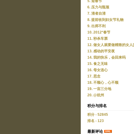
5. 迎春节
6. 压力与瓶颈
7. 清者自清
8. 提前收到妇女节礼物
9. 出师不利
10. 2012*春节
11. 秒杀车票
12. 做女人就要做精致的女人[
13. 感动的平安夜
14. 我的快乐，会回来吗
15. 食之无味
16. 母女连心
17. 思念
18. 不顺心，心不顺
19. 一亩三分地
20. @杭州
积分与排名
积分 - 52845
排名 - 123
最新评论