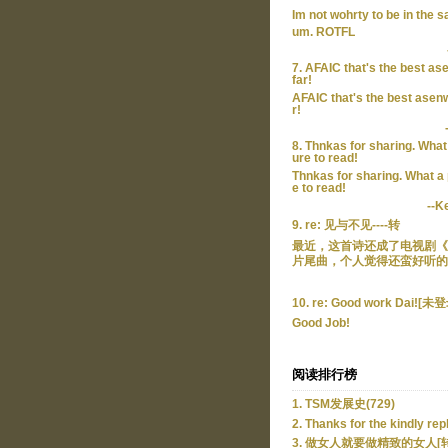
Im not wohrty to be in the 
um. ROTFL
7. AFAIC that's the best as
far!
AFAIC that's the best asenw
r!
8. Thnkas for sharing. What
ure to read!
Thnkas for sharing. What a
e to read!
--K
9. re: 见与不见----转
最近，这首诗还成了电视剧《
片尾曲，个人觉得还蛮好听的。
10. re: Good work Dai![未
Good Job!
阅读排行榜
1. TSM发展史(729)
2. Thanks for the kindly rep
3. 做女人就要做精致的女人[转]