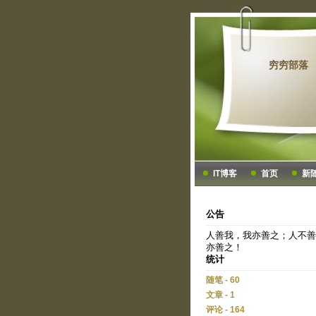
穷穷部落
IT博客
首页
新
公告
人善我，我亦善之；人不善
亦善之！
统计
随笔 - 60
文章 - 1
评论 - 164