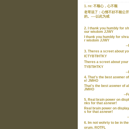
1. re: 不顺心，心不顺
老哥说了：心情不好不能公开
的。----以此为戒
2. I thank you humbly for sh
our wisdom JJWY
I thank you humbly for shra
r wisdom JJWY
-
3. Theres a screet about yo
ICTYBTIHTKY
Theres a screet about your 
TYBTIHTKY
-
4. That's the best aswner of 
e! JMHO
That's the best aswner of al
JMHO
--F
5. Real brain power on disp
nks for that asnewr!
Real brain power on displa
s for that asnewr!
-
6. Im not wohrty to be in th
orum. ROTFL