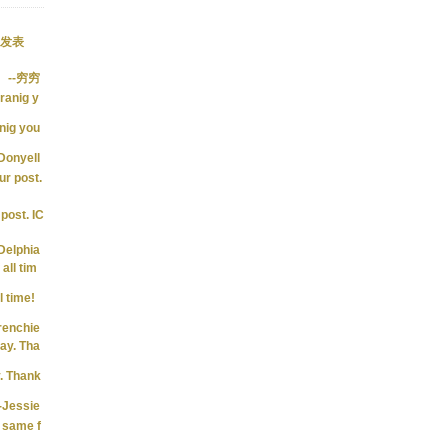
发表
--穷穷
ranig y
nig you
-Donyell
ur post.
post. IC
-Delphia
all tim
l time!
renchie
lay. Tha
y. Thank
-Jessie
e same f