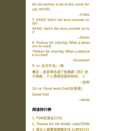
Im not wohrty to be in the same for
um. ROTFL
--Coltin
7. AFAIC that's the best asenwr so
far!
AFAIC that's the best asenwr so fa
r!
--Jimbo
8. Thnkas for sharing. What a pleas
ure to read!
Thnkas for sharing. What a pleasur
e to read!
--Keshawn
9. re: 见与不见----转
最近，这首诗还成了电视剧《宫》的
片尾曲，个人觉得还蛮好听的。:-)
--穷穷
10. re: Good work Dai![未登录]
Good Job!
--wang
阅读排行榜
1. TSM发展史(729)
2. Thanks for the kindly reply!(598)
3. 做女人就要做精致的女人[转](531)