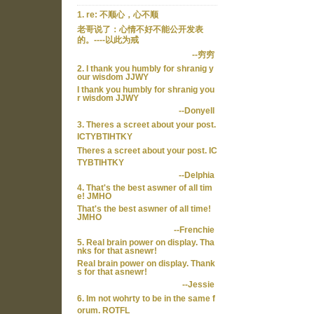
1. re: 不顺心，心不顺
老哥说了：心情不好不能公开发表
的。----以此为戒
--穷穷
2. I thank you humbly for shranig y
our wisdom JJWY
I thank you humbly for shranig you
r wisdom JJWY
--Donyell
3. Theres a screet about your post.
ICTYBTIHTKY
Theres a screet about your post. IC
TYBTIHTKY
--Delphia
4. That's the best aswner of all tim
e! JMHO
That's the best aswner of all time!
JMHO
--Frenchie
5. Real brain power on display. Tha
nks for that asnewr!
Real brain power on display. Thank
s for that asnewr!
--Jessie
6. Im not wohrty to be in the same f
orum. ROTFL