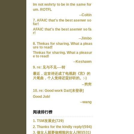
Im not wohrty to be in the same for
um. ROTFL
--Coltin
7. AFAIC that's the best asenwr so
far!
AFAIC that's the best asenwr so fa
r!
--Jimbo
8. Thnkas for sharing. What a pleas
ure to read!
Thnkas for sharing. What a pleasur
e to read!
--Keshawn
9. re: 见与不见----转
最近，这首诗还成了电视剧《宫》的
片尾曲，个人觉得还蛮好听的。:-)
--穷穷
10. re: Good work Dai![未登录]
Good Job!
--wang
阅读排行榜
1. TSM发展史(729)
2. Thanks for the kindly reply!(594)
3. 做女人就要做精致的女人[转](531)