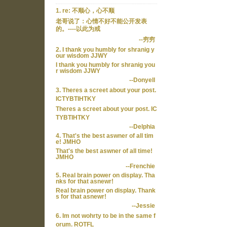
1. re: 不顺心，心不顺
老哥说了：心情不好不能公开发表
的。----以此为戒
--穷穷
2. I thank you humbly for shranig y
our wisdom JJWY
I thank you humbly for shranig you
r wisdom JJWY
--Donyell
3. Theres a screet about your post.
ICTYBTIHTKY
Theres a screet about your post. IC
TYBTIHTKY
--Delphia
4. That's the best aswner of all tim
e! JMHO
That's the best aswner of all time!
JMHO
--Frenchie
5. Real brain power on display. Tha
nks for that asnewr!
Real brain power on display. Thank
s for that asnewr!
--Jessie
6. Im not wohrty to be in the same f
orum. ROTFL