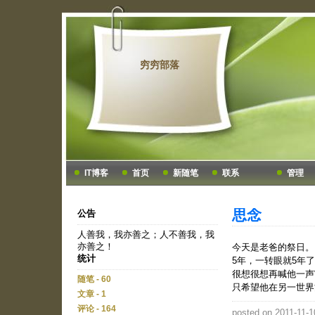
穷穷部落
IT博客
首页
新随笔
联系
管理
思念
公告
人善我，我亦善之；人不善我，我
亦善之！
今天是老爸的祭日。
统计
5年，一转眼就5年
很想很想再喊他一声
随笔 - 60
只希望他在另一世界
文章 - 1
评论 - 164
posted on 2011-11-