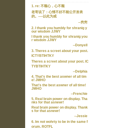
1. re: 不顺心，心不顺
老哥说了：心情不好不能公开发表
的。----以此为戒
--穷穷
2. I thank you humbly for shranig y
our wisdom JJWY
I thank you humbly for shranig you
r wisdom JJWY
--Donyell
3. Theres a screet about your post.
ICTYBTIHTKY
Theres a screet about your post. IC
TYBTIHTKY
--Delphia
4. That's the best aswner of all tim
e! JMHO
That's the best aswner of all time!
JMHO
--Frenchie
5. Real brain power on display. Tha
nks for that asnewr!
Real brain power on display. Thank
s for that asnewr!
--Jessie
6. Im not wohrty to be in the same f
orum. ROTFL