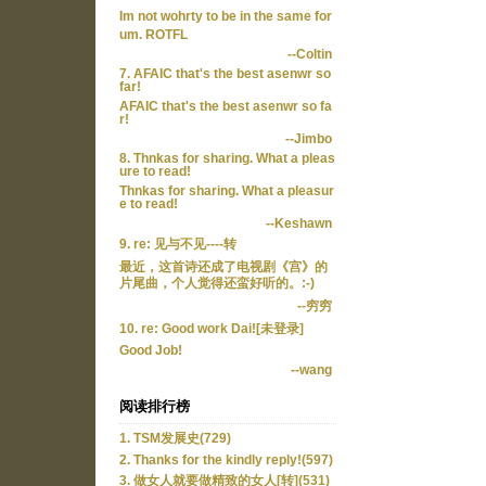
Im not wohrty to be in the same for
um. ROTFL
--Coltin
7. AFAIC that's the best asenwr so
far!
AFAIC that's the best asenwr so fa
r!
--Jimbo
8. Thnkas for sharing. What a pleas
ure to read!
Thnkas for sharing. What a pleasur
e to read!
--Keshawn
9. re: 见与不见----转
最近，这首诗还成了电视剧《宫》的
片尾曲，个人觉得还蛮好听的。:-)
--穷穷
10. re: Good work Dai![未登录]
Good Job!
--wang
阅读排行榜
1. TSM发展史(729)
2. Thanks for the kindly reply!(597)
3. 做女人就要做精致的女人[转](531)