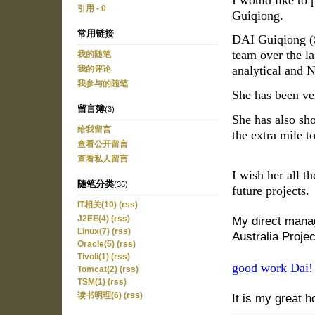
引用 - 0
Guiqiong.
常用链接
DAI Guiqiong (S
team over the l
我的随笔
analytical and N
我的评论
我参与的随笔
She has been ve
留言簿
(3)
She has also sho
给我留言
the extra mile t
查看公开留言
查看私人留言
I wish her all t
随笔分类
(36)
future projects.
IT相关(10)
(rss)
My direct manag
J2EE(4)
(rss)
Linux(7)
(rss)
Australia Projec
Oracle(5)
(rss)
Tivoli(1)
(rss)
good work Dai!
Tomcat(2)
(rss)
TSM(1)
(rss)
读书明理(6)
(rss)
It is my great 