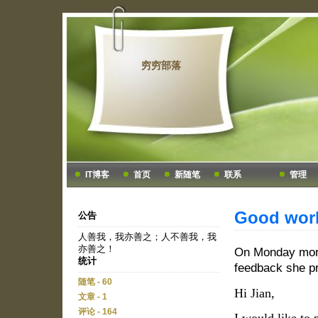
穷穷部落
IT博客
首页
新随笔
联系
管理
Good work
公告
人善我，我亦善之；人不善我，我
亦善之！
On Monday morn
统计
feedback she pr
随笔 - 60
Hi Jian,
文章 - 1
评论 - 164
I would like to