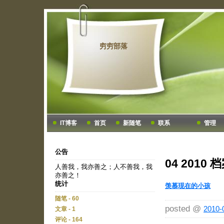
穷穷部落
IT博客
首页
新随笔
联系
管理
公告
04 2010 
人善我，我亦善之；人不善我，我
亦善之！
统计
羡慕现在的小孩
随笔 - 60
posted @
2010-
文章 - 1
评论 - 164