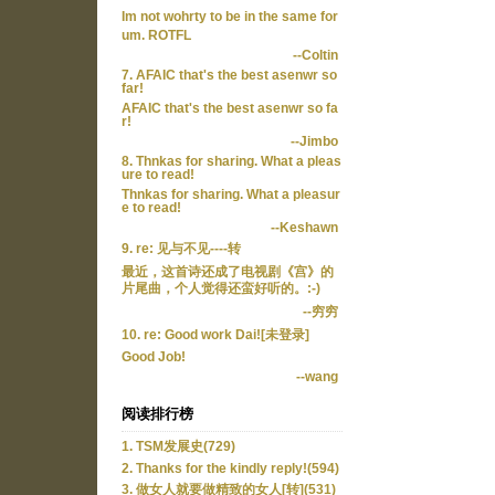
Im not wohrty to be in the same for
um. ROTFL
--Coltin
7. AFAIC that's the best asenwr so
far!
AFAIC that's the best asenwr so fa
r!
--Jimbo
8. Thnkas for sharing. What a pleas
ure to read!
Thnkas for sharing. What a pleasur
e to read!
--Keshawn
9. re: 见与不见----转
最近，这首诗还成了电视剧《宫》的
片尾曲，个人觉得还蛮好听的。:-)
--穷穷
10. re: Good work Dai![未登录]
Good Job!
--wang
阅读排行榜
1. TSM发展史(729)
2. Thanks for the kindly reply!(594)
3. 做女人就要做精致的女人[转](531)