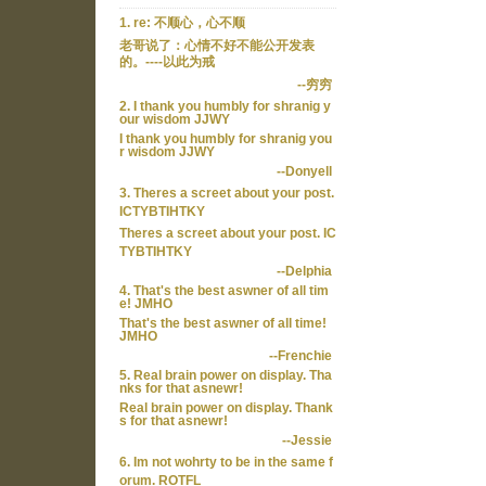
1. re: 不顺心，心不顺
老哥说了：心情不好不能公开发表
的。----以此为戒
--穷穷
2. I thank you humbly for shranig y
our wisdom JJWY
I thank you humbly for shranig you
r wisdom JJWY
--Donyell
3. Theres a screet about your post.
ICTYBTIHTKY
Theres a screet about your post. IC
TYBTIHTKY
--Delphia
4. That's the best aswner of all tim
e! JMHO
That's the best aswner of all time!
JMHO
--Frenchie
5. Real brain power on display. Tha
nks for that asnewr!
Real brain power on display. Thank
s for that asnewr!
--Jessie
6. Im not wohrty to be in the same f
orum. ROTFL