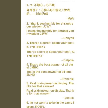
1. re: 不顺心，心不顺
老哥说了：心情不好不能公开发表
的。----以此为戒
--穷穷
2. I thank you humbly for shranig y
our wisdom JJWY
I thank you humbly for shranig you
r wisdom JJWY
--Donyell
3. Theres a screet about your post.
ICTYBTIHTKY
Theres a screet about your post. IC
TYBTIHTKY
--Delphia
4. That's the best aswner of all tim
e! JMHO
That's the best aswner of all time!
JMHO
--Frenchie
5. Real brain power on display. Tha
nks for that asnewr!
Real brain power on display. Thank
s for that asnewr!
--Jessie
6. Im not wohrty to be in the same f
orum. ROTFL