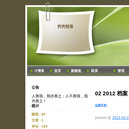
穷穷部落
IT博客
首页
新随笔
联系
管理
公告
02 2012 档案
人善我，我亦善之；人不善我，我
亦善之！
出师不利
统计
随笔 - 60
posted @
2012-02-2
文章 - 1
评论 - 164