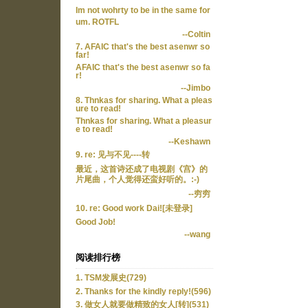
Im not wohrty to be in the same for
um. ROTFL
--Coltin
7. AFAIC that's the best asenwr so
far!
AFAIC that's the best asenwr so fa
r!
--Jimbo
8. Thnkas for sharing. What a pleas
ure to read!
Thnkas for sharing. What a pleasur
e to read!
--Keshawn
9. re: 见与不见----转
最近，这首诗还成了电视剧《宫》的
片尾曲，个人觉得还蛮好听的。:-)
--穷穷
10. re: Good work Dai![未登录]
Good Job!
--wang
阅读排行榜
1. TSM发展史(729)
2. Thanks for the kindly reply!(596)
3. 做女人就要做精致的女人[转](531)