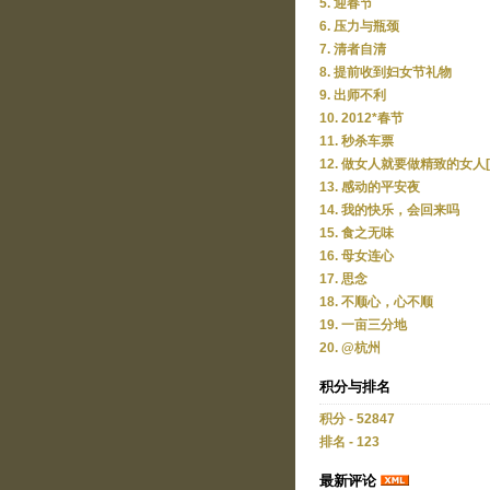
5. 迎春节
6. 压力与瓶颈
7. 清者自清
8. 提前收到妇女节礼物
9. 出师不利
10. 2012*春节
11. 秒杀车票
12. 做女人就要做精致的女人[
13. 感动的平安夜
14. 我的快乐，会回来吗
15. 食之无味
16. 母女连心
17. 思念
18. 不顺心，心不顺
19. 一亩三分地
20. @杭州
积分与排名
积分 - 52847
排名 - 123
最新评论