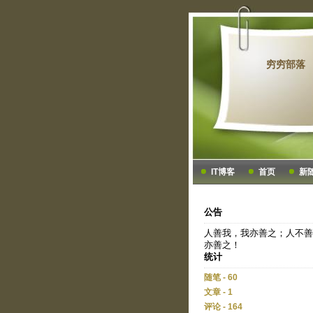
穷穷部落
IT博客
首页
新
公告
人善我，我亦善之；人不善
亦善之！
统计
随笔 - 60
文章 - 1
评论 - 164