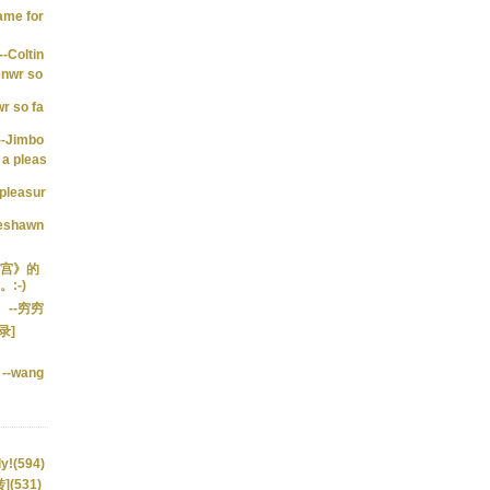
same for
--Coltin
enwr so
r so fa
--Jimbo
 a pleas
 pleasur
eshawn
宫》的
:-)
--穷穷
登录]
--wang
ly!(594)
(531)