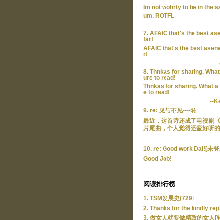
Im not wohrty to be in the 
um. ROTFL
7. AFAIC that's the best as
far!
AFAIC that's the best asenw
r!
8. Thnkas for sharing. What
ure to read!
Thnkas for sharing. What a
e to read!
--K
9. re: 见与不见----转
最近，这首诗还成了电视剧《
片尾曲，个人觉得还蛮好听的。
10. re: Good work Dai![未
Good Job!
阅读排行榜
1. TSM发展史(729)
2. Thanks for the kindly rep
3. 做女人就要做精致的女人[转]