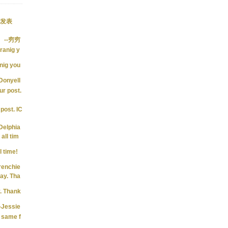
发表
--穷穷
ranig y
nig you
-Donyell
ur post.
post. IC
-Delphia
all tim
l time!
renchie
lay. Tha
y. Thank
-Jessie
e same f