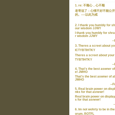
1. re: 不顺心，心不顺
老哥说了：心情不好不能公开
的。----以此为戒
2. I thank you humbly for sh
our wisdom JJWY
I thank you humbly for shra
r wisdom JJWY
-
3. Theres a screet about yo
ICTYBTIHTKY
Theres a screet about your 
TYBTIHTKY
-
4. That's the best aswner of 
e! JMHO
That's the best aswner of al
JMHO
--F
5. Real brain power on disp
nks for that asnewr!
Real brain power on displa
s for that asnewr!
-
6. Im not wohrty to be in th
orum. ROTFL