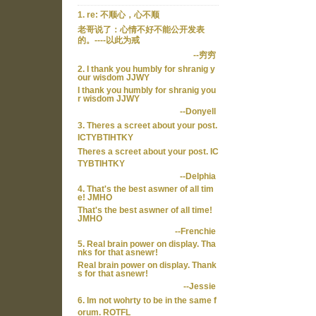
1. re: 不顺心，心不顺
老哥说了：心情不好不能公开发表
的。----以此为戒
--穷穷
2. I thank you humbly for shranig y
our wisdom JJWY
I thank you humbly for shranig you
r wisdom JJWY
--Donyell
3. Theres a screet about your post.
ICTYBTIHTKY
Theres a screet about your post. IC
TYBTIHTKY
--Delphia
4. That's the best aswner of all tim
e! JMHO
That's the best aswner of all time!
JMHO
--Frenchie
5. Real brain power on display. Tha
nks for that asnewr!
Real brain power on display. Thank
s for that asnewr!
--Jessie
6. Im not wohrty to be in the same f
orum. ROTFL