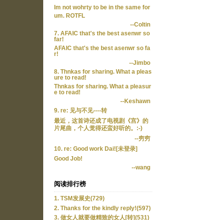
Im not wohrty to be in the same for
um. ROTFL
--Coltin
7. AFAIC that's the best asenwr so
far!
AFAIC that's the best asenwr so fa
r!
--Jimbo
8. Thnkas for sharing. What a pleas
ure to read!
Thnkas for sharing. What a pleasur
e to read!
--Keshawn
9. re: 见与不见----转
最近，这首诗还成了电视剧《宫》的
片尾曲，个人觉得还蛮好听的。:-)
--穷穷
10. re: Good work Dai![未登录]
Good Job!
--wang
阅读排行榜
1. TSM发展史(729)
2. Thanks for the kindly reply!(597)
3. 做女人就要做精致的女人[转](531)