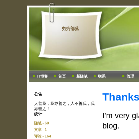
穷穷部落
IT博客
首页
新随笔
联系
管理
Thanks 
公告
人善我，我亦善之；人不善我，我
亦善之！
I'm very gl
统计
随笔 - 60
blog.
文章 - 1
评论 - 164