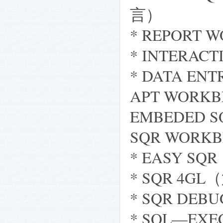
言）
* REPORT
* INTERA
* DATA 
APT WORKB
EMBEDED S
SQR WOR
* EASY 
* SQR 4
* SQR DE
* SQL—E