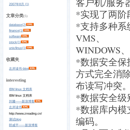
客户机/服务
2007年8月 (1)
*实现了两阶
文章分类
(5)
*支持多种系统
database(2)
finance(1)
VMS、
software
stock(1)
WINDOWS、
unix/linux(1)
*数据安全保
收藏夹
左岸读书-blog
方式完全消
interesting
布读写冲突
IBM linux 文档库
*数据安全级
IBM linux 文档库
刘墉——新浪博客
*数据库内
左岸读书
http://www.zreading.cn/
编码。
测试blog
郎咸平——新浪博客