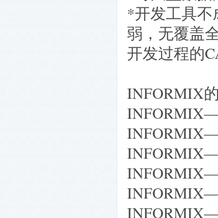
*开发工具
弱，无覆盖
开发过程的C
INFORMI
INFORMIX—
INFORMIX—
INFORMIX
INFORMIX—
INFORMIX—
INFORMIX—