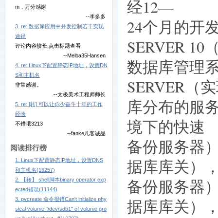
经12—
m，万分感谢
--李多多
24个月的开
3. re: 数据库应用中并发控制若干实现
途径
SERVER 10
评论内容较长,点击标题查看
--Melba35Hansen
数据库管理系统
4. re: Linux下配置静态IP地址，设置DN
S和主机名
SERVER（
非常感谢。
--太极美术工程师师长
库分布的服务器
5. re: [转] 可以让你少奋斗十年的工作
经验
境下的快速
不错哦3213
--fanke凡客诚品
备份服务器），
阅读排行榜
据库库关）
1. Linux下配置静态IP地址，设置DNS
和主机名(16257)
备份服务器），
2. 【转】 shell脚本binary operator exp
ected错误(11144)
3. pvcreate 命令报错Can't initialize phy
据库库关）
sical volume "/dev/sdb1" of volume gro