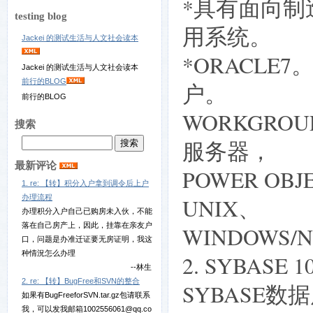
*具有面向
testing blog
用系统。
Jackei 的测试生活与人文社会读本
*ORACLE7
Jackei 的测试生活与人文社会读本
前行的BLOG
户。
前行的BLOG
WORKGROU
搜索
服务器，
最新评论
POWER O
1. re: 【转】积分入户拿到调令后上户
办理流程
UNIX、
办理积分入户自己已购房未入伙，不能
落在自己房产上，因此，挂靠在亲友户
WINDOWS/
口，问题是办准迁证要无房证明，我这
种情況怎么办理
2. SYBAS
--林生
2. re: 【转】BugFree和SVN的整合
SYBASE数
如果有BugFreeforSVN.tar.gz包请联系
我，可以发我邮箱1002556061@qq.co