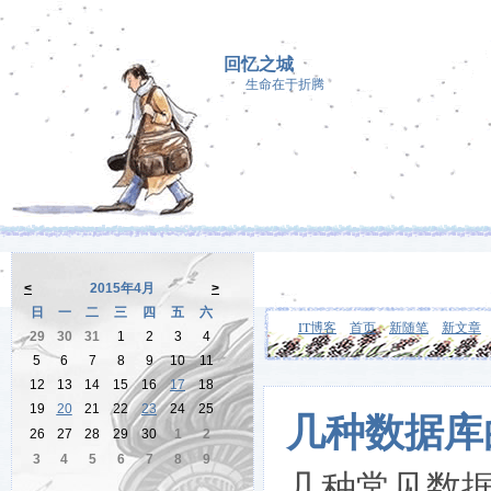
回忆之城
生命在于折腾
<
2015年4月
>
日
一
二
三
四
五
六
IT博客
首页
新随笔
新文章
29
30
31
1
2
3
4
5
6
7
8
9
10
11
12
13
14
15
16
17
18
19
20
21
22
23
24
25
几种数据库
26
27
28
29
30
1
2
3
4
5
6
7
8
9
几种常见数据库比