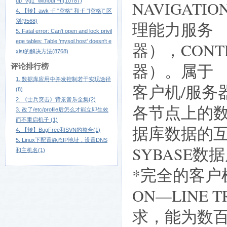
up "vg1" without –ff(10787)
NAVIGAT
4. 【转】awk -F "空格" 和-F "[空格]" 区
别(9568)
理能力服务
5. Fatal error: Can't open and lock privil
ege tables: Table 'mysql.host' doesn't e
器），CONT
xist的解决方法(8768)
器）。属于
评论排行榜
1. 数据库应用中并发控制若干实现途径
客户机/服务
(8)
2. 《士兵突击》背景音乐全集(2)
各节点上的
3. 改了/etc/profile后怎么才能立即生效
而不重启机子 (1)
据库数据的
4. 【转】BugFree和SVN的整合(1)
5. Linux下配置静态IP地址，设置DNS
SYBASE
和主机名(1)
*完全的客户
ON—LINE T
求，能为数