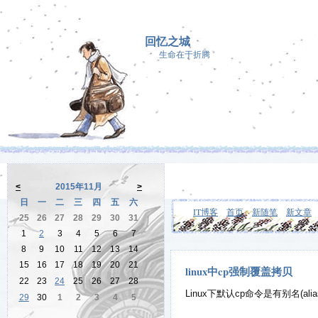
回忆之城
生命在于折腾
<
2015年11月
>
日
一
二
三
四
五
六
IT博客
首页
新随笔
新文章
25
26
27
28
29
30
31
1
2
3
4
5
6
7
8
9
10
11
12
13
14
15
16
17
18
19
20
21
linux中cp强制覆盖拷贝
22
23
24
25
26
27
28
Linux下默认cp命令是有别名(ali
29
30
1
2
3
4
5