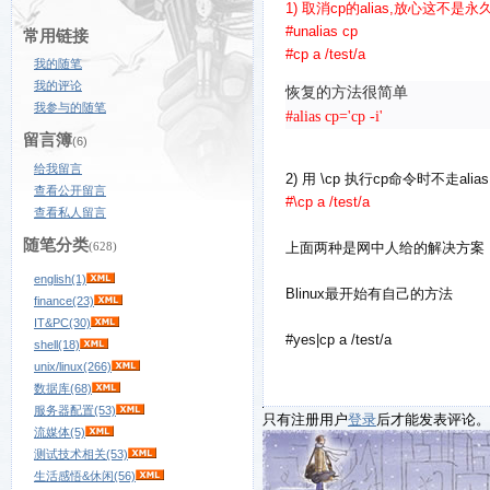
1) 取消cp的alias,放心这不是
#unalias cp
常用链接
#cp a /test/a
我的随笔
我的评论
恢复的方法很简单
我参与的随笔
#alias cp='cp -i'
留言簿
(6)
给我留言
2) 用 \cp 执行cp命令时不走alias
查看公开留言
#\cp a /test/a
查看私人留言
随笔分类
(628)
上面两种是网中人给的解决方案
english(1)
Blinux最开始有自己的方法
finance(23)
IT&PC(30)
#yes|cp a /test/a
shell(18)
unix/linux(266)
数据库(68)
服务器配置(53)
只有注册用户
登录
后才能发表评论。
流媒体(5)
测试技术相关(53)
生活感悟&休闲(56)