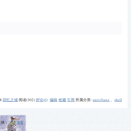
08
回忆之城
阅读(302)
评论(0)
编辑
收藏
引用
所属分类:
unix/linux
、
shell
提供：
沪江博客