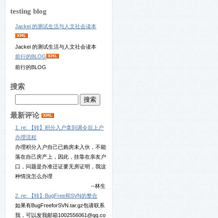
testing blog
Jackei 的测试生活与人文社会读本
Jackei 的测试生活与人文社会读本
前行的BLOG
前行的BLOG
搜索
最新评论
1. re: 【转】积分入户拿到调令后上户
办理流程
办理积分入户自己已购房未入伙，不能
落在自己房产上，因此，挂靠在亲友户
口，问题是办准迁证要无房证明，我这
种情況怎么办理
--林生
2. re: 【转】BugFree和SVN的整合
如果有BugFreeforSVN.tar.gz包请联系
我，可以发我邮箱1002556061@qq.co