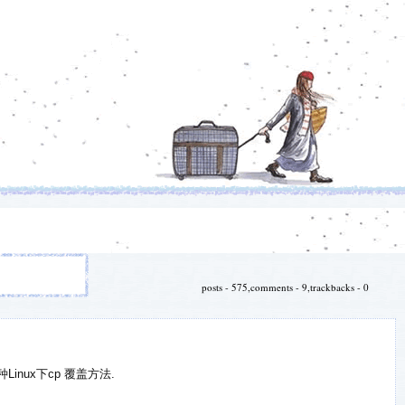
posts - 575,comments - 9,trackbacks - 0
Linux下cp 覆盖方法.