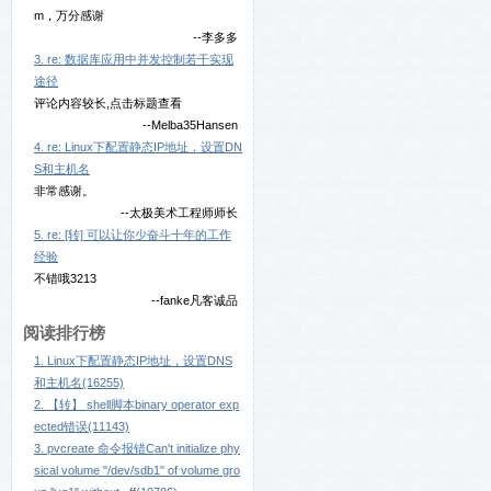
m，万分感谢
--李多多
3. re: 数据库应用中并发控制若干实现
途径
评论内容较长,点击标题查看
--Melba35Hansen
4. re: Linux下配置静态IP地址，设置DN
S和主机名
非常感谢。
--太极美术工程师师长
5. re: [转] 可以让你少奋斗十年的工作
经验
不错哦3213
--fanke凡客诚品
阅读排行榜
1. Linux下配置静态IP地址，设置DNS
和主机名(16255)
2. 【转】 shell脚本binary operator exp
ected错误(11143)
3. pvcreate 命令报错Can't initialize phy
sical volume "/dev/sdb1" of volume gro