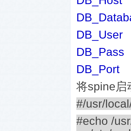
DB_Host
DB_Datab
DB_Us
DB_Pa
DB_Por
将
spine
启
#/usr/local
#echo /usr