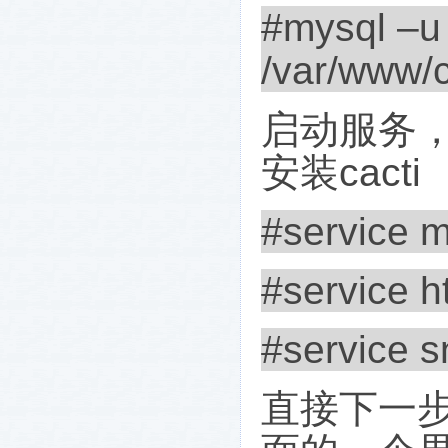
#mysql –u 
/var/www/c
启动服务
安装
cacti
#service m
#service ht
#service s
直接下一