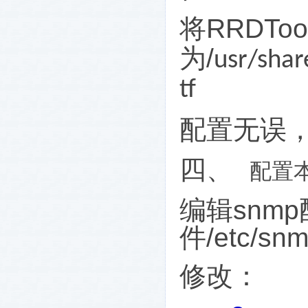
将
RRDToo
为
/
usr/shar
tf
配置无误
四、
配置
编辑
snmp
件
/etc/sn
修改：