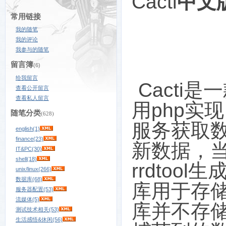
Cacti
中文
常用链接
我的随笔
我的评论
我参与的随笔
留言簿
(6)
给我留言
Cacti
是一
查看公开留言
查看私人留言
用
php
实现
随笔分类
(628)
服务获取
english(1)
finance(23)
新数据，
IT&PC(30)
shell(18)
rrdtool
生
unix/linux(266)
数据库(68)
库用于存
服务器配置(53)
流媒体(5)
库并不存
测试技术相关(53)
生活感悟&休闲(56)