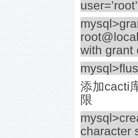
user=’
mysql>grant
root@local
with grant 
mysql>flus
添加
cacti
限
mysql>crea
character 