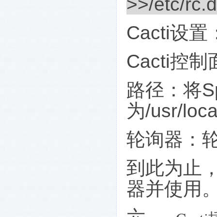
>>/etc/rc.d
Cacti
设置
Cacti
控制
路径：将
S
为
/usr/loc
轮询器：
到此为止
器并使用