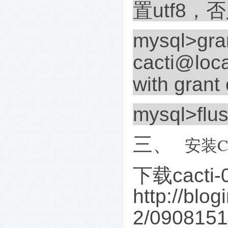
置
utf8
，否
mysql>grant
cacti@local
with grant 
mysql>flus
三、
C
安装
下载
cacti-
http://blog
2/0908151