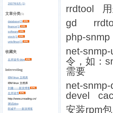
2007年8月 (1)
rrdtool
用
文章分类
(5)
gd rrdto
database(2)
finance(1)
software
php-snmp
stock(1)
unix/linux(1)
net-snmp-
收藏夹
令，如：
s
左岸读书-blog
需要
interesting
IBM linux 文档库
net-snmp-
IBM linux 文档库
刘墉——新浪博客
devel cac
左岸读书
http://www.zreading.cn/
测试blog
安装
rpm
包
郎咸平——新浪博客