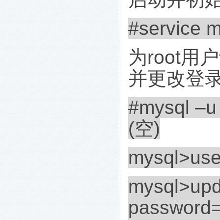
#service m
为
root
用户
并更改登
#mysql –
(
空
)
mysql>use
mysql>upd
password=