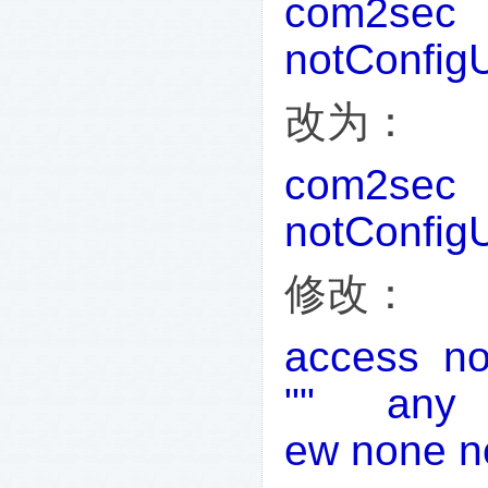
com2sec
notConfig
改为：
com2sec
notConfig
修改：
access no
"" any 
ew none n