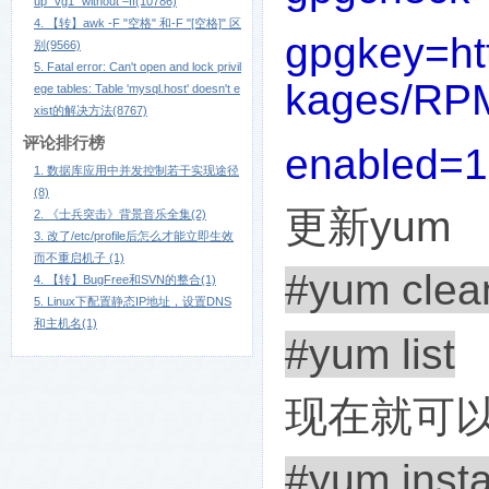
up "vg1" without –ff(10786)
4. 【转】awk -F "空格" 和-F "[空格]" 区
gpgkey=ht
别(9566)
5. Fatal error: Can't open and lock privil
kages/RPM
ege tables: Table 'mysql.host' doesn't e
xist的解决方法(8767)
评论排行榜
enabled=1
1. 数据库应用中并发控制若干实现途径
(8)
更新
yum
2. 《士兵突击》背景音乐全集(2)
3. 改了/etc/profile后怎么才能立即生效
而不重启机子 (1)
#yum clean
4. 【转】BugFree和SVN的整合(1)
5. Linux下配置静态IP地址，设置DNS
和主机名(1)
#yum list
现在就可
#yum instal