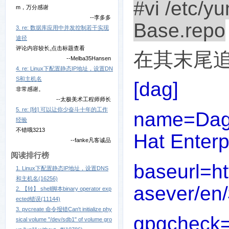
#vi /etc/y
m，万分感谢
--李多多
Base.repo
3. re: 数据库应用中并发控制若干实现
途径
评论内容较长,点击标题查看
在其末尾
--Melba35Hansen
4. re: Linux下配置静态IP地址，设置DN
S和主机名
[dag]
非常感谢。
--太极美术工程师师长
5. re: [转] 可以让你少奋斗十年的工作
name=Dag 
经验
不错哦3213
Hat Enterp
--fanke凡客诚品
阅读排行榜
baseurl=ht
1. Linux下配置静态IP地址，设置DNS
和主机名(16256)
asever/en
2. 【转】 shell脚本binary operator exp
ected错误(11144)
3. pvcreate 命令报错Can't initialize phy
gpgcheck
sical volume "/dev/sdb1" of volume gro