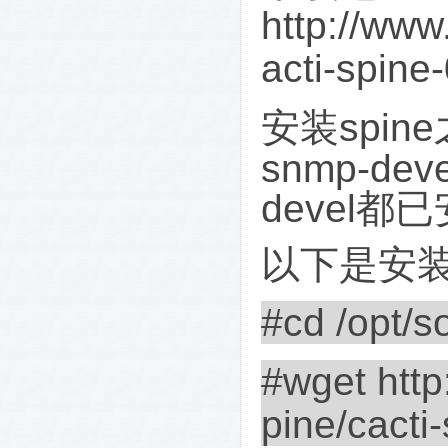
http://www
acti-spine-
安装
spine
snmp-deve
devel
都已
以下是安
#cd /opt/so
#wget
htt
pine/cacti-