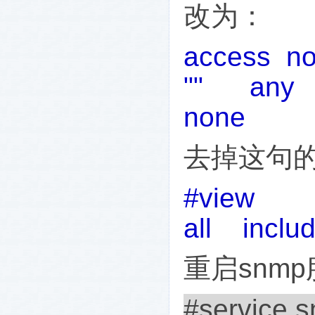
改为：
access no
"" any 
none
去掉这句
#view
all i
重启
snmp
#service s