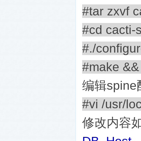
#tar zxvf c
#cd cacti-
#./configu
#make && 
编辑
spine
#vi /usr/lo
修改内容