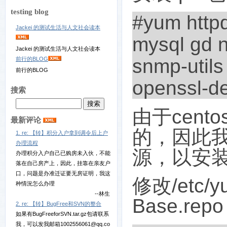
testing blog
#yum http
Jackei 的测试生活与人文社会读本
mysql gd 
Jackei 的测试生活与人文社会读本
snmp-utils
前行的BLOG
前行的BLOG
openssl-d
搜索
由于
cento
最新评论
的，因此
1. re: 【转】积分入户拿到调令后上户
办理流程
源，以安
办理积分入户自己已购房未入伙，不能
落在自己房产上，因此，挂靠在亲友户
口，问题是办准迁证要无房证明，我这
修改
/etc/
种情況怎么办理
--林生
Base.repo
2. re: 【转】BugFree和SVN的整合
如果有BugFreeforSVN.tar.gz包请联系
我，可以发我邮箱1002556061@qq.co