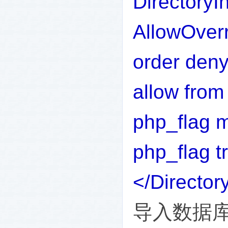
DirectoryI
AllowOverr
order deny
allow from 
php_flag 
php_flag t
</Director
导入数据