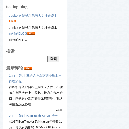
testing blog
Jackei 的测试生活与人文社会读本
Jackei 的测试生活与人文社会读本
前行的BLOG
前行的BLOG
搜索
最新评论
1. re: 【转】积分入户拿到调令后上户
办理流程
办理积分入户自己已购房未入伙，不能
落在自己房产上，因此，挂靠在亲友户
口，问题是办准迁证要无房证明，我这
种情況怎么办理
--林生
2. re: 【转】BugFree和SVN的整合
如果有BugFreeforSVN.tar.gz包请联系
我，可以发我邮箱1002556061@qq.co