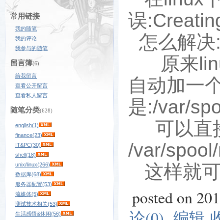
误:Creati
常用链接
我的随笔
怎么解决
我的评论
我参与的随笔
原来lin
留言簿
(6)
给我留言
自动加一个
查看公开留言
查看私人留言
是:/var/sp
随笔分类
(628)
可以直接用
english(1)
finance(23)
/var/spoo
IT&PC(30)
shell(18)
这样就可
unix/linux(266)
数据库(68)
服务器配置(53)
posted on 20
流媒体(5)
测试技术相关(53)
论(0)
编辑
生活感悟&休闲(56)