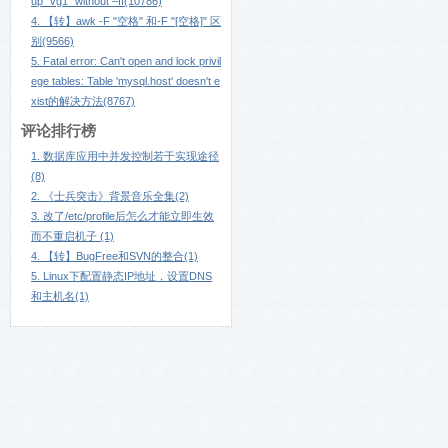
up "vg1" without –ff(10786)
4. 【转】awk -F "空格" 和-F "[空格]" 区
别(9566)
5. Fatal error: Can't open and lock privil
ege tables: Table 'mysql.host' doesn't e
xist的解决方法(8767)
评论排行榜
1. 数据库应用中并发控制若干实现途径
(8)
2. 《士兵突击》背景音乐全集(2)
3. 改了/etc/profile后怎么才能立即生效
而不重启机子 (1)
4. 【转】BugFree和SVN的整合(1)
5. Linux下配置静态IP地址，设置DNS
和主机名(1)