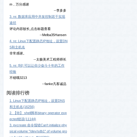
m，万分感谢
--李多多
3. re: 数据库应用中并发控制若干实现
途径
评论内容较长,点击标题查看
--Melba35Hansen
4. re: Linux下配置静态IP地址，设置DN
S和主机名
非常感谢。
--太极美术工程师师长
5. re: [转] 可以让你少奋斗十年的工作
经验
不错哦3213
--fanke凡客诚品
阅读排行榜
1. Linux下配置静态IP地址，设置DNS
和主机名(16256)
2. 【转】 shell脚本binary operator exp
ected错误(11144)
3. pvcreate 命令报错Can't initialize phy
sical volume "/dev/sdb1" of volume gro