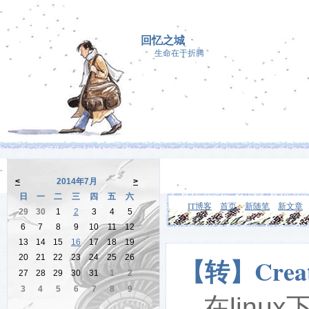
回忆之城
生命在于折腾
<
2014年7月
>
日
一
二
三
四
五
六
IT博客
首页
新随笔
新文章
29
30
1
2
3
4
5
6
7
8
9
10
11
12
13
14
15
16
17
18
19
20
21
22
23
24
25
26
【转】Creati
27
28
29
30
31
1
2
3
4
5
6
7
8
9
在linux