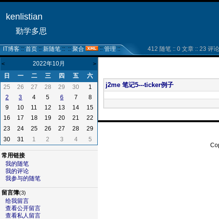
kenlistian
勤学多思
IT博客
::
首页
::
新随笔
:: ::
聚合
::
管理
::
412 随笔 :: 0 文章 :: 23 评论 :
2022年10月
<
>
日
一
二
三
四
五
六
j2me 笔记5---ticker例子
25
26
27
28
29
30
1
4
5
7
8
2
3
6
9
10
11
12
13
14
15
16
17
18
19
20
21
22
23
24
25
26
27
28
29
30
31
1
2
3
4
5
Cop
常用链接
我的随笔
我的评论
我参与的随笔
留言簿
(3)
给我留言
查看公开留言
查看私人留言