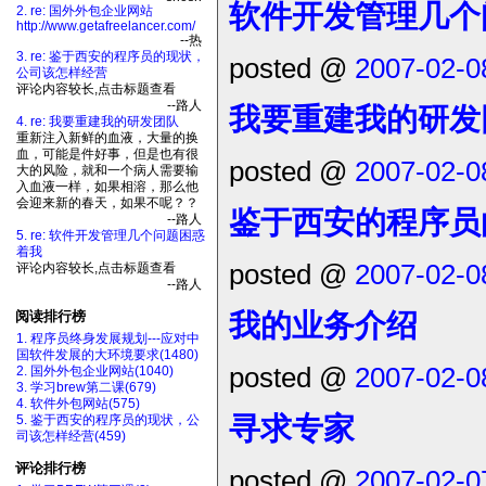
软件开发管理几个
2. re: 国外外包企业网站
http://www.getafreelancer.com/
--热
3. re: 鉴于西安的程序员的现状，
posted @
2007-02-0
公司该怎样经营
评论内容较长,点击标题查看
--路人
我要重建我的研发
4. re: 我要重建我的研发团队
重新注入新鲜的血液，大量的换
血，可能是件好事，但是也有很
posted @
2007-02-0
大的风险，就和一个病人需要输
入血液一样，如果相溶，那么他
会迎来新的春天，如果不呢？？
鉴于西安的程序员
--路人
5. re: 软件开发管理几个问题困惑
着我
posted @
2007-02-0
评论内容较长,点击标题查看
--路人
我的业务介绍
阅读排行榜
1. 程序员终身发展规划---应对中
国软件发展的大环境要求(1480)
posted @
2007-02-0
2. 国外外包企业网站(1040)
3. 学习brew第二课(679)
4. 软件外包网站(575)
寻求专家
5. 鉴于西安的程序员的现状，公
司该怎样经营(459)
评论排行榜
posted @
2007-02-0