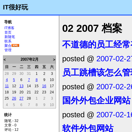
IT很好玩
导航
02 2007 档案
IT博客
首页
新随笔
联系
不道德的员工经常
聚合
管理
posted @
2007-02-2
2007年2月
<
>
日
一
二
三
四
五
六
员工跳槽该怎么管
28
29
30
31
1
2
3
4
5
6
7
8
9
10
posted @
2007-02-2
11
12
13
14
15
16
17
18
19
20
21
22
23
24
国外外包企业网站
25
26
27
28
1
2
3
4
5
6
7
8
9
10
posted @
2007-02-1
统计
随笔 - 32
文章 - 0
软件外包网站
评论 - 12