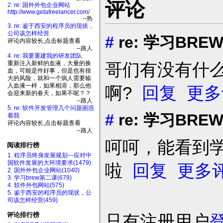
评论
2. re: 国外外包企业网站
http://www.getafreelancer.com/
--热
3. re: 鉴于西安的程序员的现状，
公司该怎样经营
#
re: 学习BR
评论内容较长,点击标题查看
--路人
4. re: 我要重建我的研发团队
哥们有没有什
重新注入新鲜的血液，大量的换
血，可能是件好事，但是也有很
大的风险，就和一个病人需要输
入血液一样，如果相溶，那么他
啊?
回复
更多
会迎来新的春天，如果不呢？？
--路人
5. re: 软件开发管理几个问题困惑
#
re: 学习BR
着我
评论内容较长,点击标题查看
--路人
呵呵，能看到学
阅读排行榜
1. 程序员终身发展规划---应对中
国软件发展的大环境要求(1479)
啦
回复
更多
2. 国外外包企业网站(1040)
3. 学习brew第二课(679)
4. 软件外包网站(575)
5. 鉴于西安的程序员的现状，公
司该怎样经营(459)
评论排行榜
只有注册用户