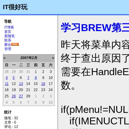
IT很好玩
导航
学习BREW第
IT博客
首页
新随笔
联系
昨天将菜单内
聚合
管理
终于查出原因
2007年2月
<
>
日
一
二
三
四
五
六
需要在Handl
28
29
30
31
1
2
3
4
5
6
7
8
9
10
数。
11
12
13
14
15
16
17
18
19
20
21
22
23
24
25
26
27
28
1
2
3
4
5
6
7
8
9
10
if(pMenu!=NUL
统计
if(IMENUCTL_
随笔 - 32
文章 - 0
评论 - 12