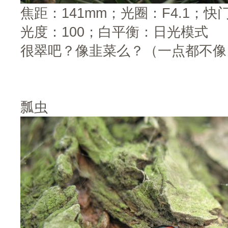
焦距：141mm；光圈：F4.1；快门
光度：100；白平衡：日光模式
很翠吧？像韭菜么？（一点都不像
瓢虫