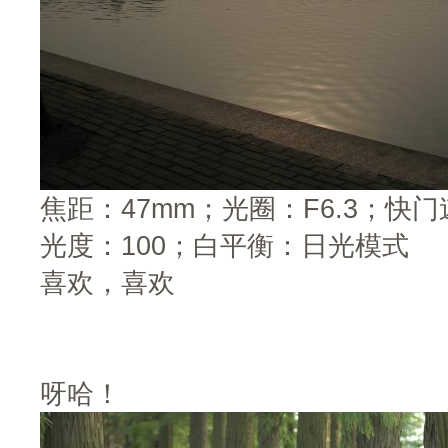
焦距：47mm；光圈：F6.3；快门速
光度：100；白平衡：日光模式
喜欢，喜欢
呀哈！