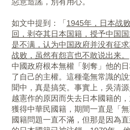
惡意造謠，別有用心。
如文中提到：「
1945年，日本
回，剥夺其日本国籍，授予中国国
是不满，认为中国政府并没有征求
战败，虽然有怨言也不敢说出来。
中國政府根本無權「剝奪」他的日
了自己的主權。這種毫無常識的說
聞中，真是搞笑。事實上，吳清源是
越憲作的原因而失去日本國籍的，並
獲得中華民國籍，期間一直是「無
國籍問題一直不滿，但那是因為直到