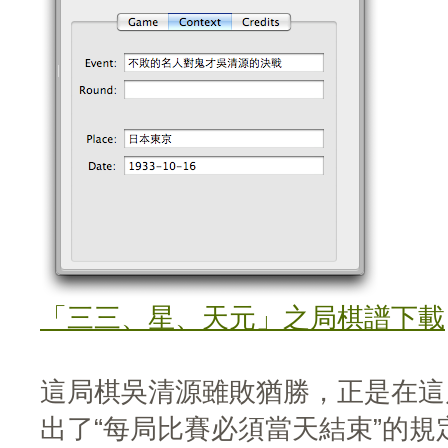
「三三、星、天元」之局棋譜下載
這局棋吳清源雖敗猶勝，正是在這
出了“每局比賽必須當天結束”的規