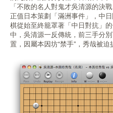
「不敗的名人對鬼才吳清源的決戰
正值日本策劃「滿洲事件」，中日
棋從始至終籠罩著「中日對抗」的
中，吳清源一反傳統，前三手分別
置，因屬本因坊“禁手”，秀哉被迫