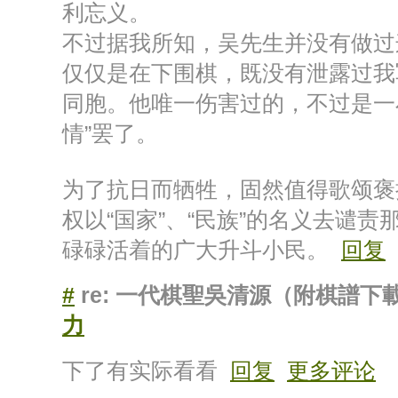
利忘义。
不过据我所知，吴先生并没有做过
仅仅是在下围棋，既没有泄露过我
同胞。他唯一伤害过的，不过是一
情”罢了。
为了抗日而牺牲，固然值得歌颂褒
权以“国家”、“民族”的名义去谴
碌碌活着的广大升斗小民。
回复
#
re: 一代棋聖吳清源（附棋譜下
力
下了有实际看看
回复
更多评论