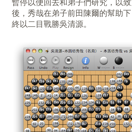
暫停以便回去和弟子們研究，以致
後，秀哉在弟子前田陳爾的幫助下
終以二目戰勝吳清源。