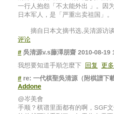
一行人抱怨「不太能外出 」。因
日本军人，是「严重出卖祖国」。
摘自日本文摘书选,吴清源访谈
评论
#
吳清源v.s藤澤朋齋
2010-08-19 
我想要知道手順怎麼下
回复
更多
#
re: 一代棋聖吳清源（附棋譜下
Addone
@岑美會
手顺？棋谱里面都有的啊，SGF