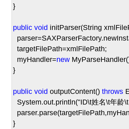
}
public
void
initParser(String xmlFil
parser
=
SAXParserFactory.newInst
targetFilePath
=
xmlFilePath;
myHandler
=
new
MyParseHandler()
}
public
void
outputContent()
throws
E
System.out.println(
"
ID\t姓名\t年龄
parser.parse(targetFilePath,myHan
}