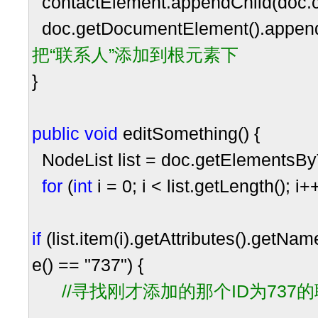
contactElement.appendChild(doc.
doc.getDocumentElement().append
把“联系人”添加到根元素下
}
public
void
editSomething() {
NodeList list
=
doc.getElementsB
for
(
int
i
=
0
; i
<
list.getLength(); i
+
if
(list.item(i).getAttributes().getNa
e()
==
"
737
"
) {
//
寻找刚才添加的那个ID为737