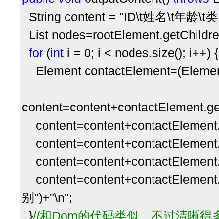
String content
=
"
ID\t姓名\t年龄\t
List nodes
=
rootElement.getChildre
for
(
int
i
=
0
; i
<
nodes.size(); i
++
) {
Element contactElement
=
(Elemen
content
=
content
+
contactElement.ge
content
=
content
+
contactElement.
content
=
content
+
contactElement.
content
=
content
+
contactElement.
content
=
content
+
contactElement.
别
"
)
+
"
\n
"
;
}
//
和Dom的代码类似，不过清晰得