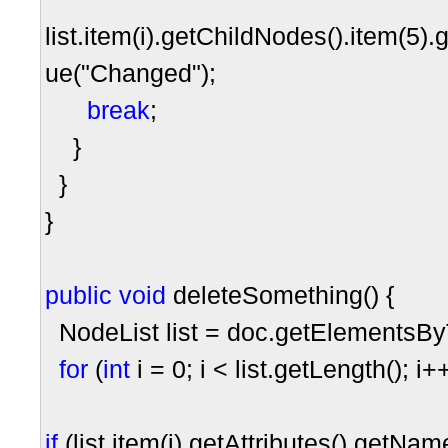
list.item(i).getChildNodes().item(
5
).
ue(
"
Changed
"
);
break
;
}
}
}
public
void
deleteSomething() {
NodeList list
=
doc.getElementsB
for
(
int
i
=
0
; i
<
list.getLength(); i
+
if
(list.item(i).getAttributes().getNa