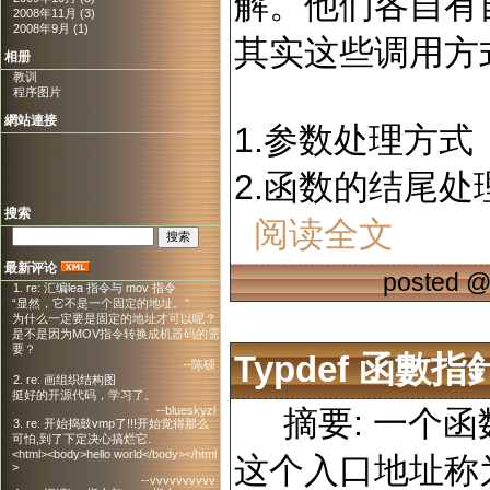
解。他们各自有
2008年11月 (3)
2008年9月 (1)
其实这些调用方
相册
教训
程序图片
網站連接
1.参数处理方
2.函数的结尾
搜索
阅读全文
最新评论
posted 
1. re: 汇编lea 指令与 mov 指令
“显然，它不是一个固定的地址。”
为什么一定要是固定的地址才可以呢？
是不是因为MOV指令转换成机器码的需
要？
Typdef 函數指
--陈硕
2. re: 画组织结构图
挺好的开源代码，学习了。
--blueskyzl
摘要: 一个函
3. re: 开始捣鼓vmp了!!!开始觉得那么
可怕,到了下定决心搞烂它.
<html><body>hello world</body></html
这个入口地址称
>
--vvvvvvvvvv