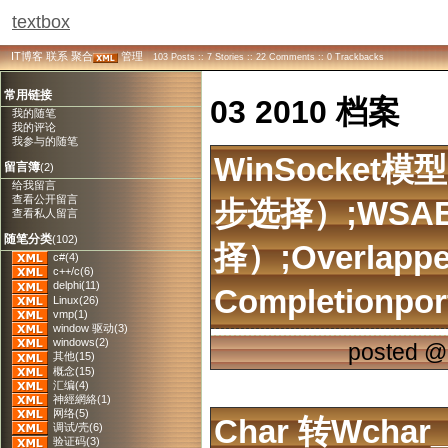
textbox
IT博客
联系
聚合
管理
103 Posts :: 7 Stories :: 22 Comments :: 0 Trackbacks
常用链接
03 2010 档案
我的随笔
我的评论
我参与的随笔
WinSocket模型 
留言簿
(2)
给我留言
查看公开留言
步选择）;WSAEv
查看私人留言
随笔分类
(102)
择）;Overlap
c#(4)
c++/c(6)
delphi(11)
Completion
Linux(26)
vmp(1)
window 驱动(3)
windows(2)
posted 
其他(15)
概念(15)
汇编(4)
神經網絡(1)
网络(5)
Char 转wchar_
调试/壳(6)
验证码(3)