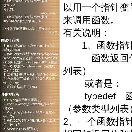
4. re: 汇编lea 指令与 mov 指令
以用一个指针变
@路人乙
可以的。
--bravestarr
来调用函数。
5. re: 汇编lea 指令与 mov 指令
mov dword ptr [ebp-4]， 4
立即数不能直接mov到内存单元中
有关说明：
--路人乙
阅读排行榜
1、函数指针
1. char 转wchar_t 及wchar_t转char
(转)(22403)
2. WinSocket模型 :select(选择);WSAA
函数返回值类
syncSelect异步选择）;WSAEventSele
ct（事件选择）;OverlappedI/O（重叠
式I/O）以及Completionport（完成端
列表）
口）(4593)
3. 二值化处理基本原理介绍(转)(4201)
4. 今天安装了slickedit 14.0.2 感觉不
或者是：
错。(4078)
5. 画组织结构图 (3894)
typedef
评论排行榜
1. Ollydbg常用断点函数(5)
2. char 转wchar_t 及wchar_t转char
（参数类型列表
(转)(4)
3. 今天安装了slickedit 14.0.2 感觉不
错。(3)
2、一个函数指
4. WINDOWS下访问LINUX分区工具汇
总（转）(2)
5. VS2005 DDK 配置 (2)