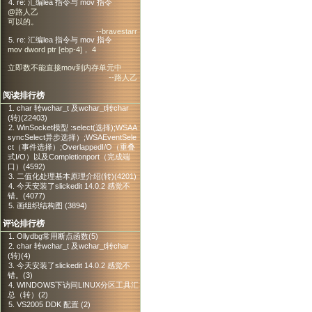
4. re: 汇编lea 指令与 mov 指令
@路人乙
可以的。
--bravestarr
5. re: 汇编lea 指令与 mov 指令
mov dword ptr [ebp-4]， 4
立即数不能直接mov到内存单元中
--路人乙
阅读排行榜
1. char 转wchar_t 及wchar_t转char
(转)(22403)
2. WinSocket模型 :select(选择);WSAA
syncSelect异步选择）;WSAEventSele
ct（事件选择）;OverlappedI/O（重叠
式I/O）以及Completionport（完成端
口）(4592)
3. 二值化处理基本原理介绍(转)(4201)
4. 今天安装了slickedit 14.0.2 感觉不
错。(4077)
5. 画组织结构图 (3894)
评论排行榜
1. Ollydbg常用断点函数(5)
2. char 转wchar_t 及wchar_t转char
(转)(4)
3. 今天安装了slickedit 14.0.2 感觉不
错。(3)
4. WINDOWS下访问LINUX分区工具汇
总（转）(2)
5. VS2005 DDK 配置 (2)