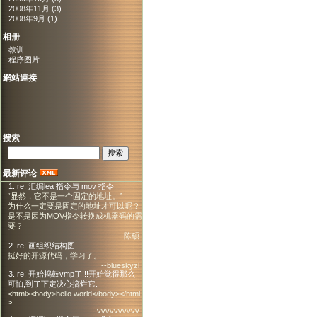
2008年11月 (3)
2008年9月 (1)
相册
教训
程序图片
網站連接
搜索
最新评论
1. re: 汇编lea 指令与 mov 指令
“显然，它不是一个固定的地址。”
为什么一定要是固定的地址才可以呢？
是不是因为MOV指令转换成机器码的需
要？
--陈硕
2. re: 画组织结构图
挺好的开源代码，学习了。
--blueskyzl
3. re: 开始捣鼓vmp了!!!开始觉得那么
可怕,到了下定决心搞烂它.
<html><body>hello world</body></html
>
--vvvvvvvvvv