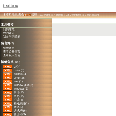
textbox
IT博客
联系
聚合
管理
103 Posts :: 7 Stories :: 22 Comments :: 0 Trackbacks
常用链接
我的随笔
我的评论
我参与的随笔
留言簿
(2)
给我留言
查看公开留言
查看私人留言
随笔分类
(102)
c#(4)
c++/c(6)
delphi(11)
Linux(26)
vmp(1)
window 驱动(3)
windows(2)
其他(15)
概念(15)
汇编(4)
神經網絡(1)
网络(5)
调试/壳(6)
验证码(3)