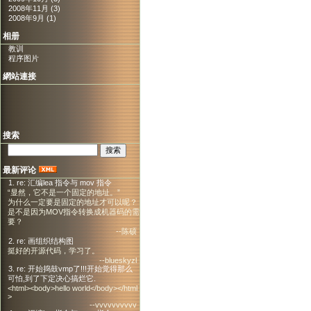
2008年11月 (3)
2008年9月 (1)
相册
教训
程序图片
網站連接
搜索
最新评论
1. re: 汇编lea 指令与 mov 指令
“显然，它不是一个固定的地址。”
为什么一定要是固定的地址才可以呢？
是不是因为MOV指令转换成机器码的需
要？
--陈硕
2. re: 画组织结构图
挺好的开源代码，学习了。
--blueskyzl
3. re: 开始捣鼓vmp了!!!开始觉得那么
可怕,到了下定决心搞烂它.
<html><body>hello world</body></html
>
--vvvvvvvvvv