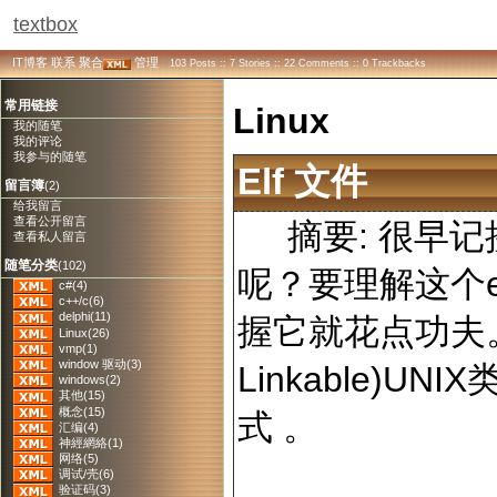
textbox
IT博客
联系
聚合
管理
103 Posts :: 7 Stories :: 22 Comments :: 0 Trackbacks
常用链接
Linux
我的随笔
我的评论
我参与的随笔
Elf 文件
留言簿
(2)
给我留言
查看公开留言
摘要: 很早记
查看私人留言
随笔分类
(102)
呢？要理解这个
c#(4)
c++/c(6)
delphi(11)
握它就花点功夫。ELF
Linux(26)
vmp(1)
window 驱动(3)
Linkable)
windows(2)
其他(15)
概念(15)
式 。
汇编(4)
神經網絡(1)
网络(5)
调试/壳(6)
验证码(3)