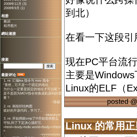
2008年11月 (3)
2008年9月 (1)
到北）
相册
教训
程序图片
網站連接
在看一下这段引
现在PC平台流行的
搜索
主要是Windows下
最新评论
1. re: 汇编lea 指令与 mov 指令
Linux的ELF（Exe
“显然，它不是一个固定的地址。”
为什么一定要是固定的地址才可以呢？
是不是因为MOV指令转换成机器码的需
要？
posted 
--陈硕
2. re: 画组织结构图
挺好的开源代码，学习了。
--blueskyzl
3. re: 开始捣鼓vmp了!!!开始觉得那么
Linux 的常用
可怕,到了下定决心搞烂它.
<html><body>hello world</body></html
>
--vvvvvvvvvv