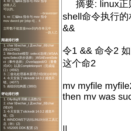
摘要: linux正
4. re: 汇编lea 指令与 mov 指令
@路人乙
可以的。
shell命令执行
--bravestarr
5. re: 汇编lea 指令与 mov 指令
mov dword ptr [ebp-4]， 4
&&
立即数不能直接mov到内存单元中
--路人乙
阅读排行榜
1. char 转wchar_t 及wchar_t转char
令1 && 命令2
(转)(22402)
2. WinSocket模型 :select(选择);WSAA
syncSelect异步选择）;WSAEventSele
这个命2
ct（事件选择）;OverlappedI/O（重叠
式I/O）以及Completionport（完成端
口）(4592)
3. 二值化处理基本原理介绍(转)(4198)
4. 今天安装了slickedit 14.0.2 感觉不
错。(4077)
mv myfile myfile
5. 画组织结构图 (3893)
then mv was suc
评论排行榜
1. Ollydbg常用断点函数(5)
2. char 转wchar_t 及wchar_t转char
(转)(4)
3. 今天安装了slickedit 14.0.2 感觉不
错。(3)
4. WINDOWS下访问LINUX分区工具汇
总（转）(2)
||
5. VS2005 DDK 配置 (2)