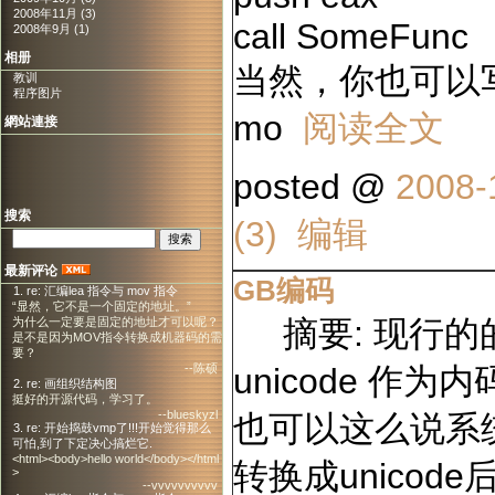
2008年11月 (3)
call SomeFunc
2008年9月 (1)
相册
当然，你也可以
教训
程序图片
mo
阅读全文
網站連接
posted @
2008-
搜索
(3)
编辑
最新评论
GB编码
1. re: 汇编lea 指令与 mov 指令
“显然，它不是一个固定的地址。”
摘要: 现行的的win
为什么一定要是固定的地址才可以呢？
是不是因为MOV指令转换成机器码的需
要？
--陈硕
unicode 作
2. re: 画组织结构图
挺好的开源代码，学习了。
--blueskyzl
也可以这么说系
3. re: 开始捣鼓vmp了!!!开始觉得那么
可怕,到了下定决心搞烂它.
<html><body>hello world</body></html
转换成unico
>
--vvvvvvvvvv