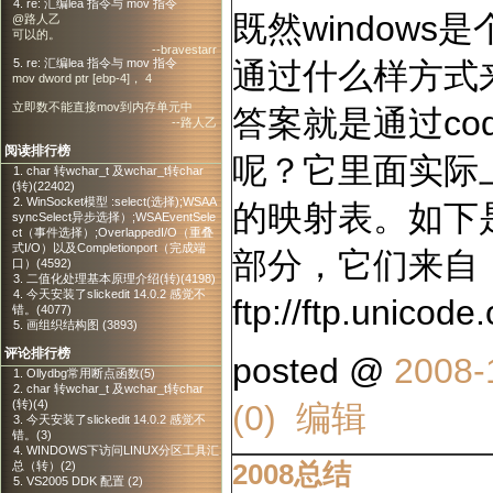
4. re: 汇编lea 指令与 mov 指令
既然window
@路人乙
可以的。
--bravestarr
5. re: 汇编lea 指令与 mov 指令
通过什么样方式
mov dword ptr [ebp-4]， 4
立即数不能直接mov到内存单元中
答案就是通过code
--路人乙
阅读排行榜
呢？它里面实际上
1. char 转wchar_t 及wchar_t转char
(转)(22402)
2. WinSocket模型 :select(选择);WSAA
的映射表。如下是 G
syncSelect异步选择）;WSAEventSele
ct（事件选择）;OverlappedI/O（重叠
式I/O）以及Completionport（完成端
部分，它们来自
口）(4592)
3. 二值化处理基本原理介绍(转)(4198)
4. 今天安装了slickedit 14.0.2 感觉不
ftp://ftp.unico
错。(4077)
5. 画组织结构图 (3893)
评论排行榜
posted @
2008-
1. Ollydbg常用断点函数(5)
2. char 转wchar_t 及wchar_t转char
(转)(4)
(0)
编辑
3. 今天安装了slickedit 14.0.2 感觉不
错。(3)
4. WINDOWS下访问LINUX分区工具汇
2008总结
总（转）(2)
5. VS2005 DDK 配置 (2)