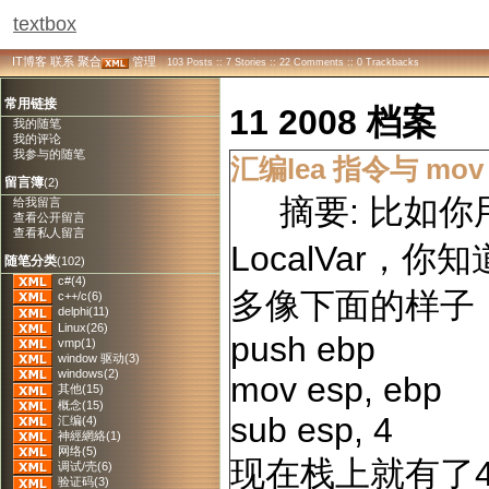
textbox
IT博客
联系
聚合
管理
103 Posts :: 7 Stories :: 22 Comments :: 0 Trackbacks
常用链接
11 2008 档案
我的随笔
我的评论
我参与的随笔
汇编lea 指令与 mov
留言簿
(2)
摘要: 比如你用
给我留言
查看公开留言
查看私人留言
LocalVar
随笔分类
(102)
c#(4)
多像下面的样子
c++/c(6)
delphi(11)
Linux(26)
push ebp
vmp(1)
window 驱动(3)
windows(2)
mov esp, ebp
其他(15)
概念(15)
sub esp, 4
汇编(4)
神經網絡(1)
网络(5)
现在栈上就有了
调试/壳(6)
验证码(3)