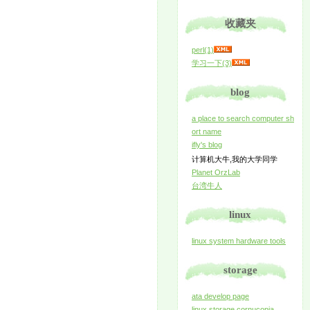
收藏夹
perl(1)
学习一下(3)
blog
a place to search computer sh
ort name
ifly's blog
计算机大牛,我的大学同学
Planet OrzLab
台湾牛人
linux
linux system hardware tools
storage
ata develop page
linux storage cornucopia