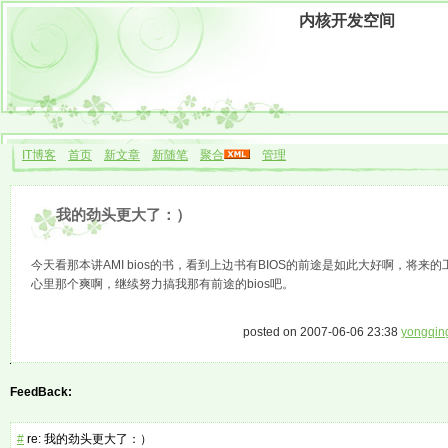
内核开发空间
IT博客
首页
新文章
新随笔
聚合
管理
我的劲头更大了：）
今天看那本讲AMI bios的书，看到上边书有BIOS的前途是如此大好啊，将来
心里那个爽啊，继续努力搞我那有前途的bios吧。
posted on 2007-06-06 23:38
yongqin
FeedBack:
#
re: 我的劲头更大了：）