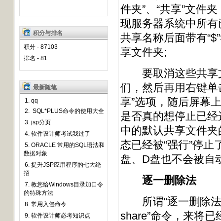
件夹”、“共享”文件
现服务器系统中所有
积分与排名
共享名称后面带有“
积分 - 87103
享文件夹;
排名 - 81
要取消这些共享文
们，然后再用右键单
最新随笔
享”选项，随后屏幕
1. qq
2. SQL*PLUS命令的使用大全
是否真的想停止已经
3. jsp分页
中的默认共享文件夹
4. 软件设计师考试我过了
态已经被“强行”停
5. ORACLE 常用的SQL语法和
数据对象
盘、D盘也不会被自
6. 提升JSP应用程序的七大绝
招
逐一删除法
7. 教您给Windows目录加口令
的特殊方法
所谓“逐一删除法”，
8. 常用入侵命令
share”命令，来
9. 软件设计师必考知识点