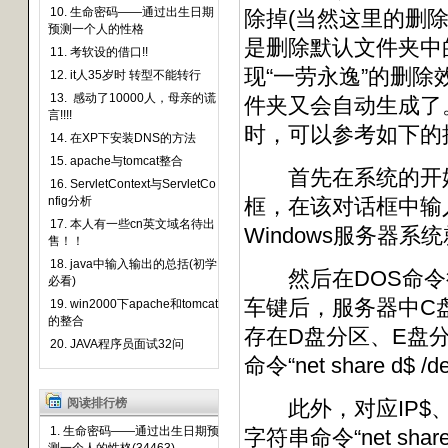
10. 生命密码——通过出生日期
除掉(当然这里的删
预测一个人的性格
是删除默认文件夹中
11. 考软设的借口!!
现“一劳永逸”的删
12. it人35岁时 转型不能转行
13. 感动了10000人，母亲的谎
件夹又会自动生成了
言!!!!
时，可以参考如下的
14. 在XP下安装DNS的方法
15. apache与tomcat整合
首先在系统的开始菜
16. ServletContext与ServletCo
nfig分析
框，在该对话框中输入
17. 本人有一些cn英文域名待出
Windows服务器
售！！
18. java中输入输出的总括(初学
然后在DOS命令行中，输
必看)
车键后，服务器中C
19. win2000下apache和tomcat
的整合
存在D盘分区、E盘
20. JAVA程序员面试32问
命令“net share d$ 
阅读排行榜
此外，对应IP$、
1. 生命密码——通过出生日期预
字符串命令“net share 