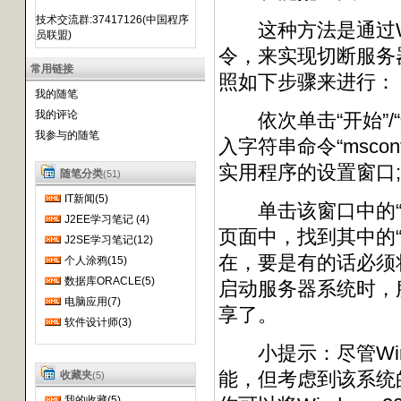
技术交流群:37417126(中国程序
这种方法是通过Windo
员联盟)
令，来实现切断服务
常用链接
照如下步骤来进行：
我的随笔
我的评论
依次单击“开始”/
我参与的随笔
入字符串命令“msco
实用程序的设置窗口;
随笔分类
(51)
IT新闻(5)
单击该窗口中的“服
J2EE学习笔记 (4)
页面中，找到其中的“
J2SE学习笔记(12)
在，要是有的话必须
个人涂鸦(15)
数据库ORACLE(5)
启动服务器系统时，
电脑应用(7)
享了。
软件设计师(3)
小提示：尽管Wind
能，但考虑到该系统的
收藏夹
(5)
我的收藏(5)