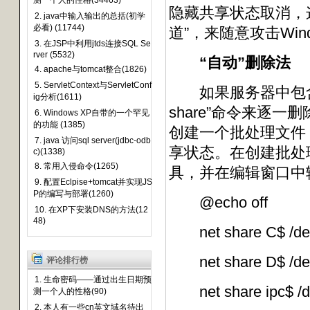
测一个人的性格(34463)
隐藏共享状态取消，
2. java中输入输出的总括(初学
必看) (11744)
道”，来随意攻击Win
3. 在JSP中利用jtds连接SQL Se
rver (5532)
“自动”删除法
4. apache与tomcat整合(1826)
5. ServletContext与ServletConf
如果服务器中包含的
ig分析(1611)
share”命令来逐
6. Windows XP自带的一个罕见
的功能 (1385)
创建一个批处理文件
7. java 访问sql server(jdbc-odb
享状态。在创建批处
c)(1338)
8. 常用入侵命令(1265)
具，并在编辑窗口中
9. 配置Eclpise+tomcat并实现JS
P的编写与部署(1260)
@echo off
10. 在XP下安装DNS的方法(12
48)
net share C$ /de
net share D$ /de
评论排行榜
1. 生命密码——通过出生日期预
net share ipc$ /d
测一个人的性格(90)
2. 本人有一些cn英文域名待出