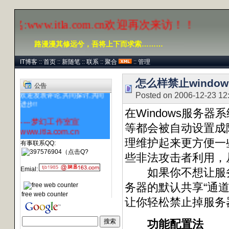
www.itla.com.cn欢迎再次来访！！
路漫漫其修远兮，吾将上下而求索………
IT博客
::
首页
::
新随笔
::
联系
::
聚合
::
管理
提供一个学习的平台,希望大家
积极发言
怎么样禁止windo
公告
欢迎发表评论,共同探讨,共同
Posted on 2006-12-23 12
进步!!
在Windows服务
----梦幻工作室宣
等都会被自动设置成
www.itla.com.cn
理维护起来更方便一
有事联系QQ:
些非法攻击者利用，
Emial:
如果你不想让服务
务器的默认共享“通
free web counter
让你轻松禁止掉服务
功能配置法