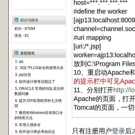
host=***.***.***.***
#define the worker
[ajp13:localhost:8009
积分与排名
channel=channel.soc
积分 - 87094
排名 - 81
#uri mapping
[uri:/*.jsp]
最新随笔
worker=ajp13:localh
1. qq
放到C:\Program File
2. SQL*PLUS命令的使用大全
10、重启动Apache
3. jsp分页
的提示栏中可见Apache/2.
4. 软件设计师考试我过了
11、分别打开
http://
5. ORACLE 常用的SQL语法和
数据对象
Apache的页面，打
6. 提升JSP应用程序的七大绝
招
Tomcat的页面，一
7. 教您给Windows目录加口令
的特殊方法
8. 常用入侵命令
只有注册用户
登录
后
9. 软件设计师必考知识点