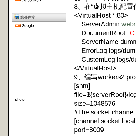
8、在“虚拟主机配置
<VirtualHost *:80>
站外连接
ServerAdmin
webm
Google
DocumentRoot
"C
ServerName dummy
ErrorLog logs/dumm
CustomLog logs/du
</VirtualHost>
9、编写workers2.pro
[shm]
file=${serverRoot}/lo
photo
size=1048576
#The socket channel
[channel.socket:loca
port=8009