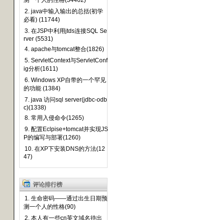
测一个人的性格(34462)
2. java中输入输出的总括(初学
必看) (11744)
3. 在JSP中利用jtds连接SQL Se
rver (5531)
4. apache与tomcat整合(1826)
5. ServletContext与ServletConf
ig分析(1611)
6. Windows XP自带的一个罕见
的功能 (1384)
7. java 访问sql server(jdbc-odb
c)(1338)
8. 常用入侵命令(1265)
9. 配置Eclpise+tomcat并实现JS
P的编写与部署(1260)
10. 在XP下安装DNS的方法(12
47)
评论排行榜
1. 生命密码——通过出生日期预
测一个人的性格(90)
2. 本人有一些cn英文域名待出