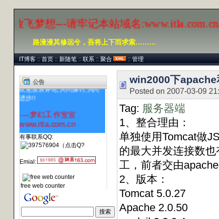
放飞梦想---请牢记本站域名:www.itla.com.
路漫漫其修远兮，吾将上下而求索………
IT博客
::
首页
::
新随笔
::
联系
::
聚合
::
管理
提供一个学习的平台,希望大家
积极发言
win2000下apach
公告
欢迎发表评论,共同探讨,共同
Posted on 2007-03-09 21
进步!!
Tag:
服务器端
----梦幻工作室宣
www.itla.com.cn
1、整合理由：
单独使用Tomcat
有事联系QQ:
的最大并发连接数也有
Emial:
工，前者交由apach
2、版本：
free web counter
Tomcat 5.0.27
Apache 2.0.50