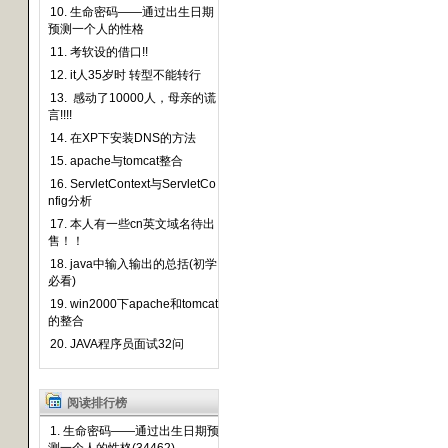
10. 生命密码——通过出生日期
预测一个人的性格
11. 考软设的借口!!
12. it人35岁时 转型不能转行
13. 感动了10000人，母亲的谎
言!!!!
14. 在XP下安装DNS的方法
15. apache与tomcat整合
16. ServletContext与ServletCo
nfig分析
17. 本人有一些cn英文域名待出
售！！
18. java中输入输出的总括(初学
必看)
19. win2000下apache和tomcat
的整合
20. JAVA程序员面试32问
阅读排行榜
1. 生命密码——通过出生日期预