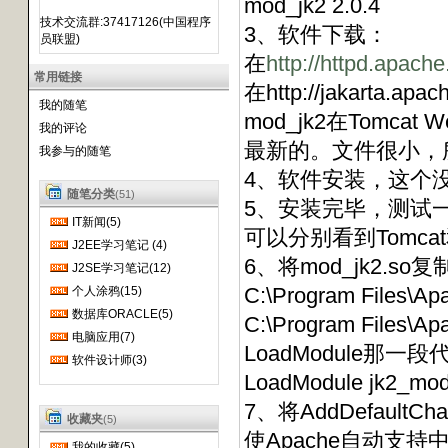
mod_jk2 2.0.4
技术交流群:37417126(中国程序
3、软件下载：
员联盟)
在
http://httpd.apache
常用链接
在
http://jakarta.apac
我的随笔
mod_jk2在Tomcat
我的评论
最新的。文件很小，
我参与的随笔
4、软件安装，这个
随笔分类
(51)
5、安装完毕，测试
IT新闻(5)
可以分别看到Tomca
J2EE学习笔记 (4)
6、将mod_jk2.so复
J2SE学习笔记(12)
C:\Program Files
个人涂鸦(15)
数据库ORACLE(5)
C:\Program Files\A
电脑应用(7)
LoadModule那一
软件设计师(3)
LoadModule jk2_mod
7、将AddDefaultChar
收藏夹
(5)
使Apache自动支持
我的收藏(5)