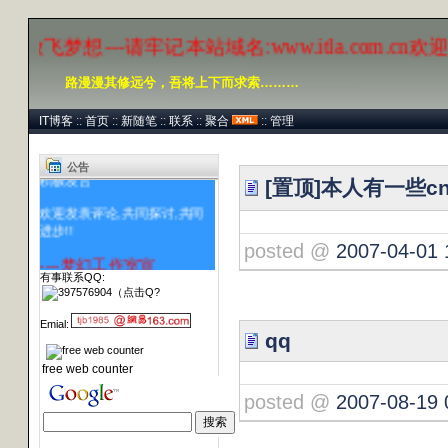
飞梦想---请牢记本站域名:www.itla.com.cn欢迎
路漫漫其修远兮，吾将上下而求索………
IT博客
::
首页
::
新随笔
::
联系
::
聚合
::
管理
提供一个学习的平台,希望大家
积极发言
公告
[置顶]本人有一些
欢迎发表评论,共同探讨,共同
进步!!
posted @
2007-04-01 
----梦幻工作室宣
www.itla.com.cn
有事联系QQ:
Emial:
qq
free web counter
posted @
2007-08-19 