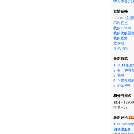
学习体会(7)
友情链接
Leica中文
不许联想
我的picasa
我的优酷视
我的豆瓣
爱枣报
蓝色理想
最新随笔
1. 2011年
2. 有一种释
3. 关联
4. 习惯夜
5. 心清神明
积分与排名
积分 - 1295
排名 - 57
最新评论
1. re: W
轴创建服务