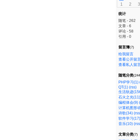
1
2
3
统计
随笔 - 262
文章 - 6
评论 - 58
引用 - 0
留言簿
(7)
给我留言
查看公开留
查看私人留
随笔分类
(244
PHP学习(1)
QT(1)
(rss)
生活轨迹(156
石火之光(11
编程体会(9)
计算机图形动
诗歌(34)
(rss
软件学习(17
音乐(10)
(rss
文章分类
(7)