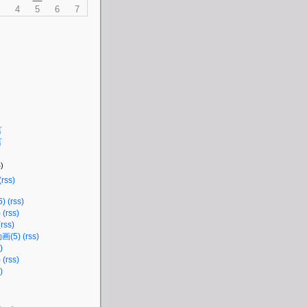
4
5
6
7
言
言
)
(rss)
)
(rss)
)
(rss)
(rss)
画(5)
(rss)
)
)
(rss)
)