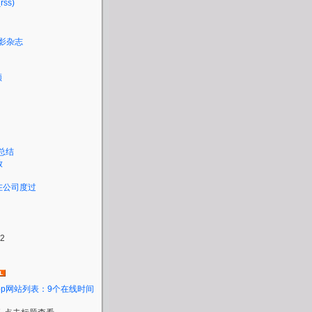
(rss)
摄影杂志
频
度总结
放
晚在公司度过
02
ebApp网站列表：9个在线时间