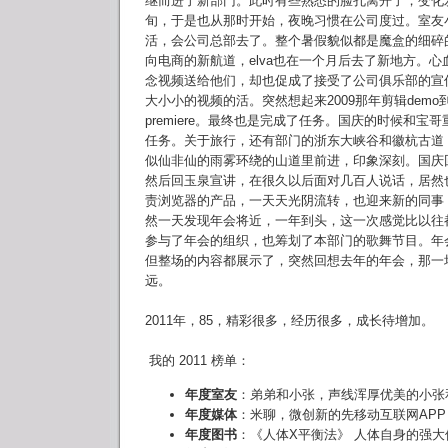
继而进了新部门。此时有些熟悉的脸孔离开了，变化
旬，于是也从那时开始，夜晚习惯在公司度过。室友
活，会公司总部去了。整个暑假貌似都是魔盒的细碎的活
向电商的新航道，elva也在一个月后去了新地方。心
念视频送给他们，却也促成了接受了公司俱乐部的宣
大小小的视频的活。突然想起来2009那年剪辑dem
premiere。最终也是完成了任务。国庆的时候和宝
任务。关于旅行，还有部门的浙东大峡谷和徽杭古道
似仙非仙的雨雾环绕的山道里前进，印象深刻。国庆
然后回玉泉宣讲，在很久以后面对几百人说话，居然
责浏览器的产品，一天天光阴流转，也迎来新的同事
然一天发现年会将近，一年到头，这一次感觉比以往
参与了年会的组织，也筹划了本部门的歌舞节目。年
但整场的内容都展示了，突然回想去年的年会，那一
远。
2011年，85，精彩很多，经历很多，成长待增加。
我的 2011 榜单：
年度室友
：弟弟和小张，声线浑厚优美的小张
年度媒体
：米聊，微创新的先移动互联网APP
年度图书
：《人体X平衡法》 人体自身的强