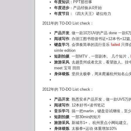
年度知识
：PPT那些事
年度进步
：产品经验从0开始
年度节目
：《四大天王》诸位给力
2011年的 TO-DO List check：
产品开发
. 做一款10万UV的产品 done 一款
阅读写作
. 办浙江图书馆借书证+12本书+12篇月
键盘学习
. 会弹奏简单的流行音乐
failed
只弹会了
simle edition
短剧拍摄
. 一部MTV，一部剧本。 几个短片，
旅游采风
. 去趟贵州或者北京，看望故人。挂中国
meet 宝哥 田田
身体锻炼
. 坚持太极拳，周末爬遍杭州知名山
2012年的 TO-DO List check：
产品开发
. 熟悉安卓产品开发，做一款UV5万
阅读写作
. 12本好书+读书笔记
音乐学习
. 搞一把martin，键盘尝试继续，至少
短剧拍摄
. 一部30min的短片
旅游采风
. 新城市1+， 杭州景点小网站建立。
身体锻炼
. 太极拳+运动 体重增加10%