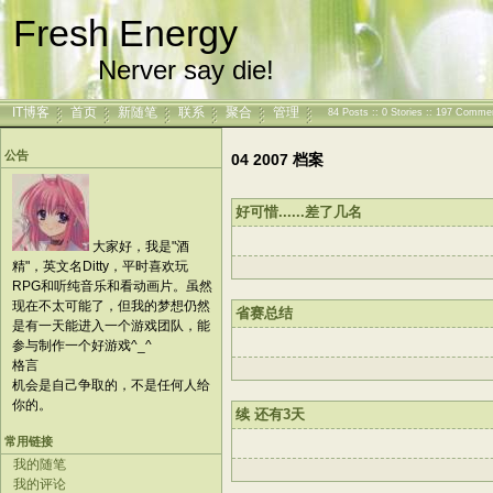
Fresh Energy
Nerver say die!
IT博客
首页
新随笔
联系
聚合
管理
84 Posts :: 0 Stories :: 197 Comme
公告
04 2007 档案
好可惜......差了几名
大家好，我是"酒
精"，英文名Ditty，平时喜欢玩
RPG和听纯音乐和看动画片。虽然
现在不太可能了，但我的梦想仍然
省赛总结
是有一天能进入一个游戏团队，能
参与制作一个好游戏^_^
格言
机会是自己争取的，不是任何人给
你的。
续 还有3天
常用链接
我的随笔
我的评论