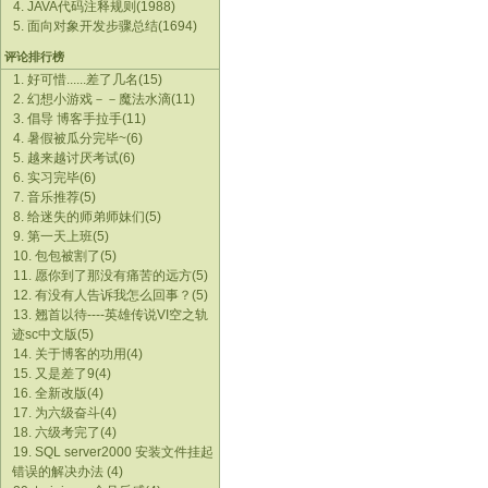
4. JAVA代码注释规则(1988)
5. 面向对象开发步骤总结(1694)
评论排行榜
1. 好可惜......差了几名(15)
2. 幻想小游戏－－魔法水滴(11)
3. 倡导 博客手拉手(11)
4. 暑假被瓜分完毕~(6)
5. 越来越讨厌考试(6)
6. 实习完毕(6)
7. 音乐推荐(5)
8. 给迷失的师弟师妹们(5)
9. 第一天上班(5)
10. 包包被割了(5)
11. 愿你到了那没有痛苦的远方(5)
12. 有没有人告诉我怎么回事？(5)
13. 翘首以待----英雄传说VI空之轨
迹sc中文版(5)
14. 关于博客的功用(4)
15. 又是差了9(4)
16. 全新改版(4)
17. 为六级奋斗(4)
18. 六级考完了(4)
19. SQL server2000 安装文件挂起
错误的解决办法 (4)