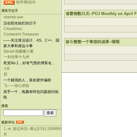
软件测试(4)
博客手拉手
省赛倒数21天--POJ Monthly on April Fo
cherish-sue
活在阳光灿烂的日子
Cloudzhou
Cockerel's Treasures
——关注算法设计、AS、C++、国
奋斗整整一个寒假的成果~嘻嘻
家大事和身边小事
Decell 的暖暖小窝
一剑光寒十九州
死党No.1，好有气势的博客名...
小E
赵
一个颇强的人，喜欢硬件编程
飞——徐心所欲
高手一个，电脑有咩也问题就问他
啦
搜索
最新评论
1. re: 游记补完--黄山3.5日 2009年6
月