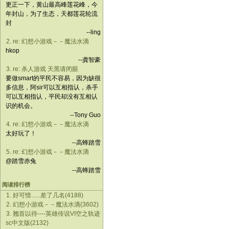
更正一下，黄山最高峰莲花峰，今
年封山，为了生态，天都莲花轮流
封
--ling
2. re: 幻想小游戏－－魔法水滴
hkop
--龚智豪
3. re: 杀人游戏 天黑请闭眼
要做smart的平民不容易，因为缺很
多信息，阿sir可以互相指认，杀手
可以互相指认，平民却没有互相认
识的机会。
--Tony Guo
4. re: 幻想小游戏－－魔法水滴
太好玩了！
--高蜂踏雪
5. re: 幻想小游戏－－魔法水滴
@踏雪赤兔
--高蜂踏雪
阅读排行榜
1. 好可惜......差了几名(4188)
2. 幻想小游戏－－魔法水滴(3602)
3. 翘首以待----英雄传说VI空之轨迹
sc中文版(2132)