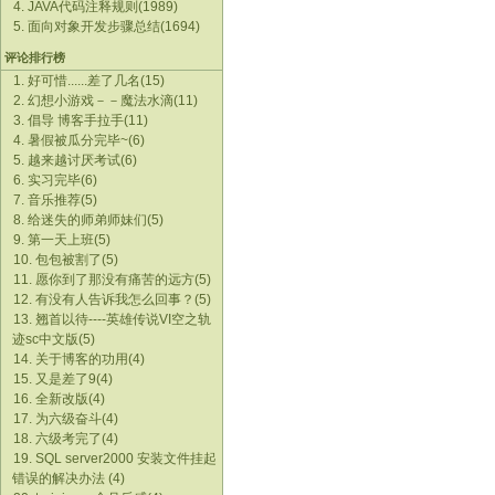
4. JAVA代码注释规则(1989)
5. 面向对象开发步骤总结(1694)
评论排行榜
1. 好可惜......差了几名(15)
2. 幻想小游戏－－魔法水滴(11)
3. 倡导 博客手拉手(11)
4. 暑假被瓜分完毕~(6)
5. 越来越讨厌考试(6)
6. 实习完毕(6)
7. 音乐推荐(5)
8. 给迷失的师弟师妹们(5)
9. 第一天上班(5)
10. 包包被割了(5)
11. 愿你到了那没有痛苦的远方(5)
12. 有没有人告诉我怎么回事？(5)
13. 翘首以待----英雄传说VI空之轨
迹sc中文版(5)
14. 关于博客的功用(4)
15. 又是差了9(4)
16. 全新改版(4)
17. 为六级奋斗(4)
18. 六级考完了(4)
19. SQL server2000 安装文件挂起
错误的解决办法 (4)