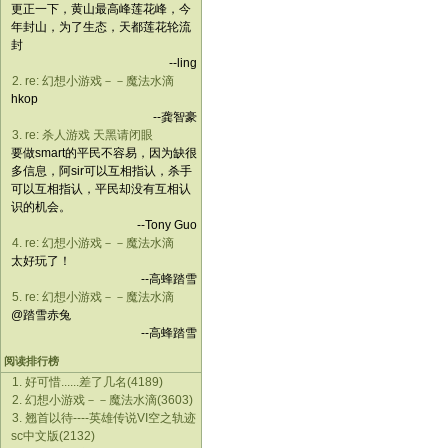
更正一下，黄山最高峰莲花峰，今
年封山，为了生态，天都莲花轮流
封
--ling
2. re: 幻想小游戏－－魔法水滴
hkop
--龚智豪
3. re: 杀人游戏 天黑请闭眼
要做smart的平民不容易，因为缺很
多信息，阿sir可以互相指认，杀手
可以互相指认，平民却没有互相认
识的机会。
--Tony Guo
4. re: 幻想小游戏－－魔法水滴
太好玩了！
--高蜂踏雪
5. re: 幻想小游戏－－魔法水滴
@踏雪赤兔
--高蜂踏雪
阅读排行榜
1. 好可惜......差了几名(4189)
2. 幻想小游戏－－魔法水滴(3603)
3. 翘首以待----英雄传说VI空之轨迹
sc中文版(2132)