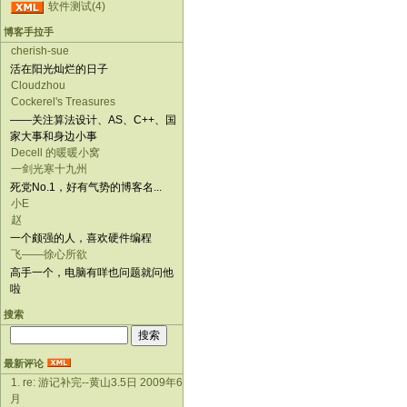
软件测试(4)
博客手拉手
cherish-sue
活在阳光灿烂的日子
Cloudzhou
Cockerel's Treasures
——关注算法设计、AS、C++、国
家大事和身边小事
Decell 的暖暖小窝
一剑光寒十九州
死党No.1，好有气势的博客名...
小E
赵
一个颇强的人，喜欢硬件编程
飞——徐心所欲
高手一个，电脑有咩也问题就问他
啦
搜索
最新评论
1. re: 游记补完--黄山3.5日 2009年6
月