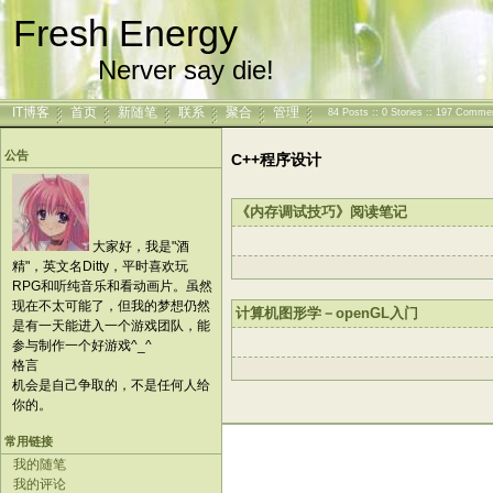
Fresh Energy
Nerver say die!
IT博客
首页
新随笔
联系
聚合
管理
84 Posts :: 0 Stories :: 197 Comme
公告
C++程序设计
《内存调试技巧》阅读笔记
大家好，我是"酒
精"，英文名Ditty，平时喜欢玩
RPG和听纯音乐和看动画片。虽然
现在不太可能了，但我的梦想仍然
计算机图形学－openGL入门
是有一天能进入一个游戏团队，能
参与制作一个好游戏^_^
格言
机会是自己争取的，不是任何人给
你的。
常用链接
我的随笔
我的评论