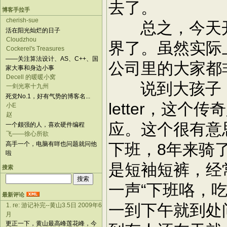
去了。
博客手拉手
cherish-sue
总之，今天开
活在阳光灿烂的日子
Cloudzhou
界了。虽然实际
Cockerel's Treasures
——关注算法设计、AS、C++、国
公司里的大家都
家大事和身边小事
Decell 的暖暖小窝
说到大孩子，最近有
一剑光寒十九州
死党No.1，好有气势的博客名...
letter，这
小E
赵
应。这个很有意思
一个颇强的人，喜欢硬件编程
飞——徐心所欲
高手一个，电脑有咩也问题就问他
下班，8年来骑
啦
是短袖短裤，经
搜索
一声“下班咯，
最新评论
一到下午就到处
1. re: 游记补完--黄山3.5日 2009年6
月
更正一下，黄山最高峰莲花峰，今