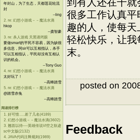
到有人还在干就会喊
年封山，为了生态，天都莲花轮流
封
很多工作认真平
--ling
2. re: 幻想小游戏－－魔法水滴
趣的人，使每天
hkop
--龚智豪
轻松快乐，让我
3. re: 杀人游戏 天黑请闭眼
要做smart的平民不容易，因为缺很
多信息，阿sir可以互相指认，杀手
末。
可以互相指认，平民却没有互相认
识的机会。
--Tony Guo
4. re: 幻想小游戏－－魔法水滴
太好玩了！
--高蜂踏雪
posted on 200
5. re: 幻想小游戏－－魔法水滴
@踏雪赤兔
--高蜂踏雪
阅读排行榜
1. 好可惜......差了几名(4189)
2. 幻想小游戏－－魔法水滴(3602)
Feedback
3. 翘首以待----英雄传说VI空之轨迹
sc中文版(2132)
4. JAVA代码注释规则(1989)