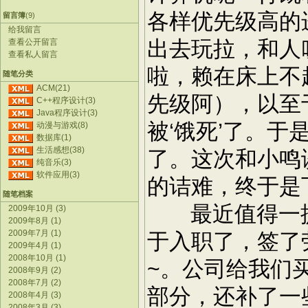
各样优先级高的
留言簿
(9)
给我留言
出去玩拉，和人
查看公开留言
查看私人留言
啦，赖在床上不起
随笔分类
ACM(21)
先级阿），以至
C++程序设计(3)
Java程序设计(3)
被‘饿死’了。
动漫与游戏(8)
数据库(1)
生活感想(38)
了。这次和小鸣
纯音乐(3)
软件应用(3)
的诘难，终于是
随笔档案
最近值得一提的bi
2009年10月 (3)
2009年8月 (1)
2009年7月 (1)
于入职了，签了
2009年4月 (1)
2008年10月 (1)
~。公司给我们
2008年9月 (2)
2008年7月 (2)
部分，还补了一
2008年4月 (3)
2008年3月 (3)