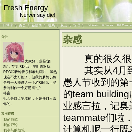
Fresh Energy
Nerver say die!
IT博客
首页
新随笔
联系
聚合
管理
84 Posts :: 0 Stories :: 197 Comme
杂感
公告
真的很久很久
大家好，我是"酒
精"，英文名Ditty，平时喜欢玩
其实从4月到现
RPG和听纯音乐和看动画片。虽然
现在不太可能了，但我的梦想仍然
愚人节收到的第
是有一天能进入一个游戏团队，能
参与制作一个好游戏^_^
的team bui
格言
机会是自己争取的，不是任何人给
业感言拉，记奥
你的。
常用链接
teammate
我的随笔
我的评论
计算机呢一行既
我参与的随笔