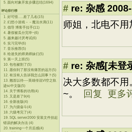
5. 面向对象开发步骤总结(1694)
#
re: 杂感
2008-
评论排行榜
1. 好可惜......差了几名(15)
师姐，北电不
2. 幻想小游戏－－魔法水滴(11)
3. 倡导 博客手拉手(11)
4. 暑假被瓜分完毕~(6)
5. 越来越讨厌考试(6)
6. 实习完毕(6)
7. 音乐推荐(5)
8. 给迷失的师弟师妹们(5)
9. 第一天上班(5)
#
re: 杂感[未登
10. 包包被割了(5)
11. 愿你到了那没有痛苦的远方(5)
12. 有没有人告诉我怎么回事？(5)
决大多数都不用
13. 翘首以待----英雄传说VI空之轨
迹sc中文版(5)
~。
回复
更多
14. 关于博客的功用(4)
15. 又是差了9(4)
16. 全新改版(4)
17. 为六级奋斗(4)
18. 六级考完了(4)
19. SQL server2000 安装文件挂起
错误的解决办法 (4)
20. training一个月后感(4)