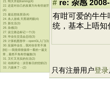
#
re: 杂感
2008-
21. 明天开始training(4)
22. 还是对自己的发展方向有些迷茫
(4)
有咁可爱的牛牛
23. 最近想练英语(4)
24. 杀人游戏 天黑请闭眼(4)
统，基本上唔
25. 新生活(3)
26. 杂感(3)
27. 设立路边标记一个(3)
28. 毕业生交流会总结(3)
29. 计算机图形学－openGL入门(3)
30. 应届毕业生，我对你非常不满
[转] ----我觉得很值得一看的一篇文
章，最然不免有些偏激(3)
31. 又忙又充实的生活(2)
32. 动画评论：凉宫春日的忧郁(2)
33. 六级来了···(2)
只有注册用户
登录