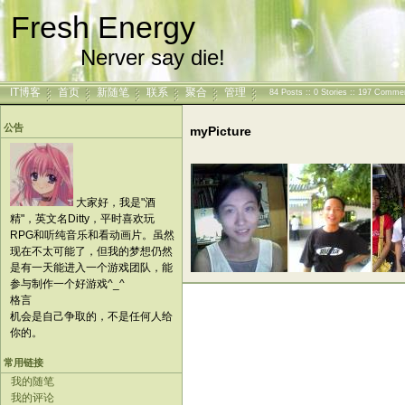
Fresh Energy
Nerver say die!
IT博客
首页
新随笔
联系
聚合
管理
84 Posts :: 0 Stories :: 197 Comme
公告
myPicture
大家好，我是"酒
精"，英文名Ditty，平时喜欢玩
RPG和听纯音乐和看动画片。虽然
现在不太可能了，但我的梦想仍然
是有一天能进入一个游戏团队，能
参与制作一个好游戏^_^
格言
机会是自己争取的，不是任何人给
你的。
常用链接
我的随笔
我的评论