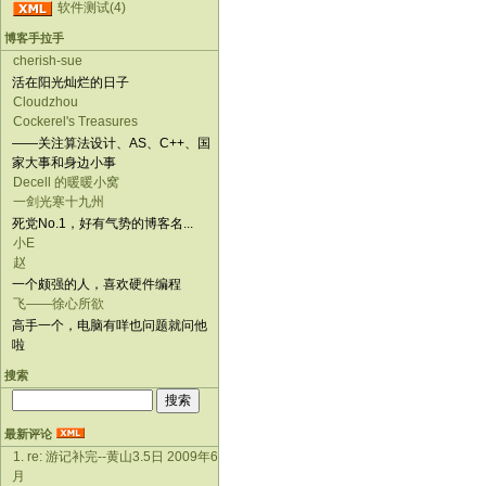
软件测试(4)
博客手拉手
cherish-sue
活在阳光灿烂的日子
Cloudzhou
Cockerel's Treasures
——关注算法设计、AS、C++、国
家大事和身边小事
Decell 的暖暖小窝
一剑光寒十九州
死党No.1，好有气势的博客名...
小E
赵
一个颇强的人，喜欢硬件编程
飞——徐心所欲
高手一个，电脑有咩也问题就问他
啦
搜索
最新评论
1. re: 游记补完--黄山3.5日 2009年6
月