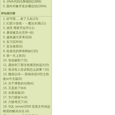
4. JAVA代码注释规则(1989)
5. 面向对象开发步骤总结(1694)
评论排行榜
1. 好可惜......差了几名(15)
2. 幻想小游戏－－魔法水滴(11)
3. 倡导 博客手拉手(11)
4. 暑假被瓜分完毕~(6)
5. 越来越讨厌考试(6)
6. 实习完毕(6)
7. 音乐推荐(5)
8. 给迷失的师弟师妹们(5)
9. 第一天上班(5)
10. 包包被割了(5)
11. 愿你到了那没有痛苦的远方(5)
12. 有没有人告诉我怎么回事？(5)
13. 翘首以待----英雄传说VI空之轨
迹sc中文版(5)
14. 关于博客的功用(4)
15. 又是差了9(4)
16. 全新改版(4)
17. 为六级奋斗(4)
18. 六级考完了(4)
19. SQL server2000 安装文件挂起
错误的解决办法 (4)