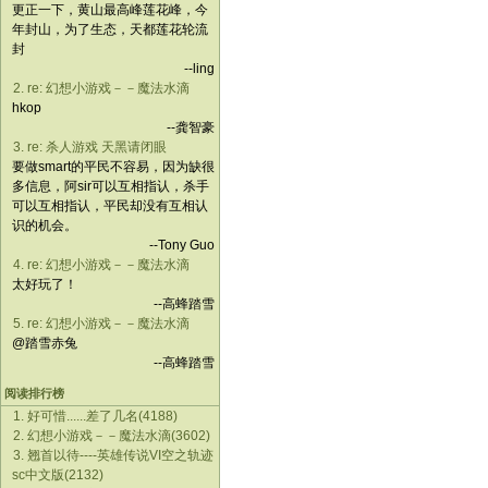
更正一下，黄山最高峰莲花峰，今
年封山，为了生态，天都莲花轮流
封
--ling
2. re: 幻想小游戏－－魔法水滴
hkop
--龚智豪
3. re: 杀人游戏 天黑请闭眼
要做smart的平民不容易，因为缺很
多信息，阿sir可以互相指认，杀手
可以互相指认，平民却没有互相认
识的机会。
--Tony Guo
4. re: 幻想小游戏－－魔法水滴
太好玩了！
--高蜂踏雪
5. re: 幻想小游戏－－魔法水滴
@踏雪赤兔
--高蜂踏雪
阅读排行榜
1. 好可惜......差了几名(4188)
2. 幻想小游戏－－魔法水滴(3602)
3. 翘首以待----英雄传说VI空之轨迹
sc中文版(2132)